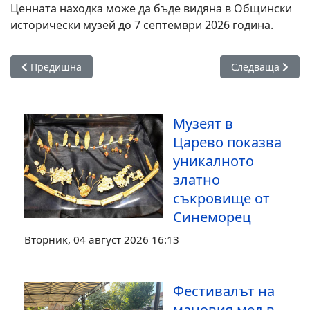
Ценната находка може да бъде видяна в Общински
исторически музей до 7 септември 2026 година.
Предишна статия: Община Царево беше домакин на заседа
Следваща статия
Предишна
Следваща
Музеят в
Царево показва
уникалното
златно
съкровище от
Синеморец
Вторник, 04 август 2026 16:13
Фестивалът на
мановия мед в