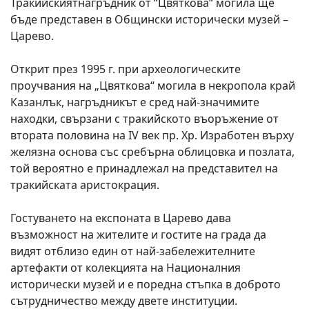
Тракийскиятнагръдник от “Цвяткова“ могила ще
бъде представен в Общински исторически музей –
Царево.
Открит през 1995 г. при археологическите
проучвания на „Цвяткова“ могила в некропола край
Казанлък, нагръдникът е сред най-значимите
находки, свързани с тракийското въоръжение от
втората половина на IV век пр. Хр. Изработен върху
желязна основа със сребърна облицовка и позлата,
той вероятно е принадлежал на представител на
тракийската аристокрация.
Гостуването на експоната в Царево дава
възможност на жителите и гостите на града да
видят отблизо един от най-забележителните
артефакти от колекцията на Националния
исторически музей и е поредна стъпка в доброто
сътрудничество между двете институции.