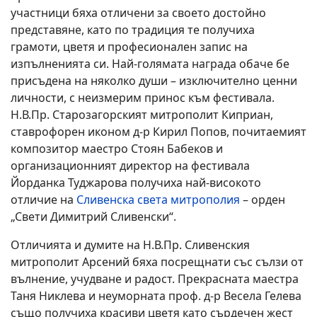
участници бяха отличени за своето достойно
представяне, като по традиция те получиха
грамоти, цветя и професионален запис на
изпълненията си. Най-голямата награда обаче бе
присъдена на няколко души – изключително ценни
личности, с неизмерим принос към фестивала.
Н.В.Пр. Старозагорският митрополит Киприан,
ставрофорен иконом д-р Кирил Попов, почитаемият
композитор маестро Стоян Бабеков и
организационният директор на фестивала
Йорданка Туджарова получиха най-високото
отличие на
Сливенска света митрополия
– орден
„Свети Димитрий Сливенски“.
Отличията и думите на Н.В.Пр. Сливенския
митрополит Арсений бяха посрещнати със сълзи от
вълнение, учудване и радост. Прекрасната маестра
Таня Никлева и неуморната проф. д-р Весела Гелева
също получиха красиви цветя като сърдечен жест