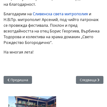
на благодарност.
Благодарим на
Сливенска света митрополия
и
Н.В.Пр. митрополит Арсений, под чийто патронаж
се провежда фестивала. Поклон и пред
всеотдайността на отец Борис Георгиев, Върбинка
Тодорова и колектива на храма домакин „Свето
Рождество Богородично“.
На многая лета!
Предишна статия: Детският талант акостира в Поморие с ф
Следваща статия
Предишна
Следваща