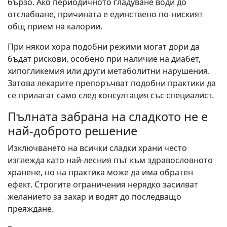
бързо. Ако периодичното гладуване води до
отслабване, причината е единствено по-ниският
общ прием на калории.
При някои хора подобни режими могат дори да
бъдат рискови, особено при наличие на диабет,
хипогликемия или други метаболитни нарушения.
Затова лекарите препоръчват подобни практики да
се прилагат само след консултация със специалист.
Пълната забрана на сладкото не е
най-доброто решение
Изключването на всички сладки храни често
изглежда като най-лесния път към здравословното
хранене, но на практика може да има обратен
ефект. Строгите ограничения нерядко засилват
желанието за захар и водят до последващо
преяждане.