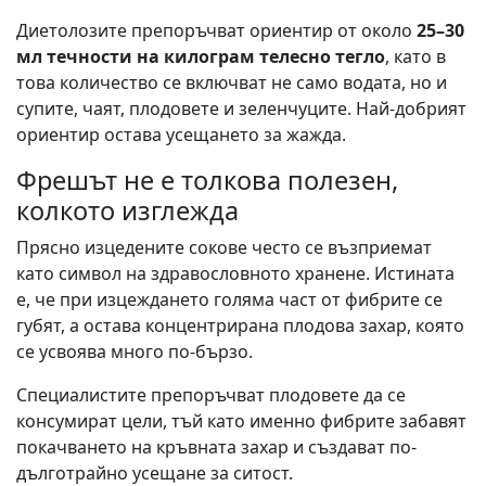
Диетолозите препоръчват ориентир от около
25–30
мл течности на килограм телесно тегло
, като в
това количество се включват не само водата, но и
супите, чаят, плодовете и зеленчуците. Най-добрият
ориентир остава усещането за жажда.
Фрешът не е толкова полезен,
колкото изглежда
Прясно изцедените сокове често се възприемат
като символ на здравословното хранене. Истината
е, че при изцеждането голяма част от фибрите се
губят, а остава концентрирана плодова захар, която
се усвоява много по-бързо.
Специалистите препоръчват плодовете да се
консумират цели, тъй като именно фибрите забавят
покачването на кръвната захар и създават по-
дълготрайно усещане за ситост.