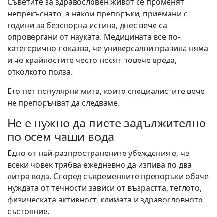
Съветите за здравословен живот се променят
непрекъснато, а някои препоръки, приемани с
години за безспорна истина, днес вече са
опровергани от науката. Медицината все по-
категорично показва, че универсални правила няма
и че крайностите често носят повече вреда,
отколкото полза.
Ето пет популярни мита, които специалистите вече
не препоръчват да следваме.
Не е нужно да пиете задължително
по осем чаши вода
Едно от най-разпространените убеждения е, че
всеки човек трябва ежедневно да изпива по два
литра вода. Според съвременните препоръки обаче
нуждата от течности зависи от възрастта, теглото,
физическата активност, климата и здравословното
състояние.