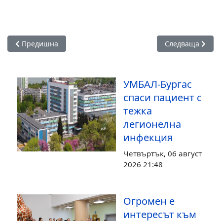
Предишна статия: БДУ „Проф. д-р Асен Златаров“ обяви п
Следваща статия
Предишна
Следваща
УМБАЛ-Бургас
спаси пациент с
тежка
легионелна
инфекция
Четвъртък, 06 август
2026 21:48
Огромен е
интересът към