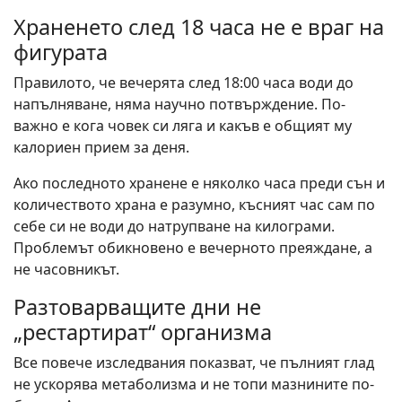
Храненето след 18 часа не е враг на
фигурата
Правилото, че вечерята след 18:00 часа води до
напълняване, няма научно потвърждение. По-
важно е кога човек си ляга и какъв е общият му
калориен прием за деня.
Ако последното хранене е няколко часа преди сън и
количеството храна е разумно, късният час сам по
себе си не води до натрупване на килограми.
Проблемът обикновено е вечерното преяждане, а
не часовникът.
Разтоварващите дни не
„рестартират“ организма
Все повече изследвания показват, че пълният глад
не ускорява метаболизма и не топи мазнините по-