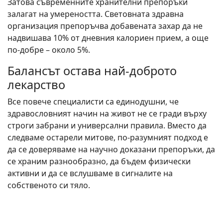
Затова съвременните хранителни препоръки
залагат на умереността. Световната здравна
организация препоръчва добавената захар да не
надвишава 10% от дневния калориен прием, а още
по-добре – около 5%.
Балансът остава най-доброто
лекарство
Все повече специалисти са единодушни, че
здравословният начин на живот не се гради върху
строги забрани и универсални правила. Вместо да
следваме остарели митове, по-разумният подход е
да се доверяваме на научно доказани препоръки, да
се храним разнообразно, да бъдем физически
активни и да се вслушваме в сигналите на
собственото си тяло.