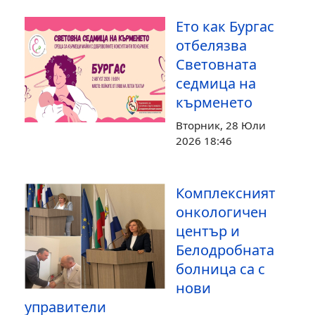
Ето как Бургас
отбелязва
Световната
седмица на
кърменето
Вторник, 28 Юли
2026 18:46
Комплексният
онкологичен
център и
Белодробната
болница са с
нови
управители