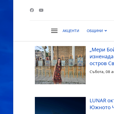
АКЦЕНТИ
ОБЩИНИ
s.
„Мери Бой
изненада 
остров С
Събота, 08 а
LUNAR ок
Южното 