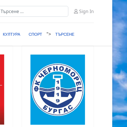
ърсене
Sign In
ype 2 or more characters for results.
">
КУЛТУРА
СПОРТ
ТЪРСЕНЕ