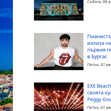
Събота, 08 а
Пианистъ
излиза на
първия п
в Бургас
Петък, 07 ав
EXE Beach
своята к
Peggy Gou
Петък, 07 ав