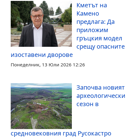
Кметът на
Камено
предлага: Да
приложим
гръцкия модел
срещу опасните
изоставени дворове
Понеделник, 13 Юли 2026 12:26
Започва новият
археологически
сезон в
средновековния град Русокастро