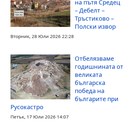
на пътя Средец
– Дебелт –
Тръстиково –
Полски извор
Вторник, 28 Юли 2026 22:28
Отбелязваме
годишнината от
великата
българска
победа на
българите при
Русокастро
Петък, 17 Юли 2026 14:07