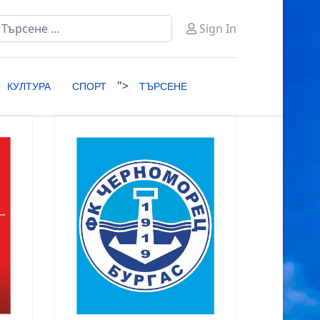
ърсене
Sign In
ype 2 or more characters for results.
">
КУЛТУРА
СПОРТ
ТЪРСЕНЕ