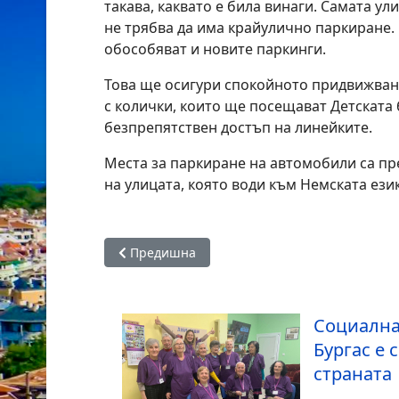
такава, каквато е била винаги. Самата ули
не трябва да има крайулично паркиране. 
обособяват и новите паркинги.
Това ще осигури спокойното придвижван
с колички, които ще посещават Детската 
безпрепятствен достъп на линейките.
Места за паркиране на автомобили са пр
на улицата, която води към Немската ези
Предишна статия: Коледари ще обикалят по 
Предишна
Социална
Бургас е 
страната