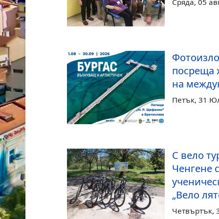
Сряда, 05 ав
Фотоизло
посреща 
на между
Петък, 31 Ю
С вело ту
Ченгене 
ученичес
„Вело лят
Четвъртък, 