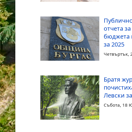
Публично
отчета з
бюджета 
за 2025
Четвъртък, 
Братя жу
почистих
Левски з
Събота, 18 