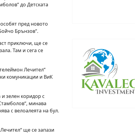
амболов“ до Детската
бособят пред новото
Бойчо Брънзов“.
част приключи, ще се
ала. Там и сега се
нтелеймон Лечител“
чки комуникации и ВиК
 и зелен коридор с
 Стамболов“, минава
ява с велоалеята на бул.
 Лечител“ ще се запази