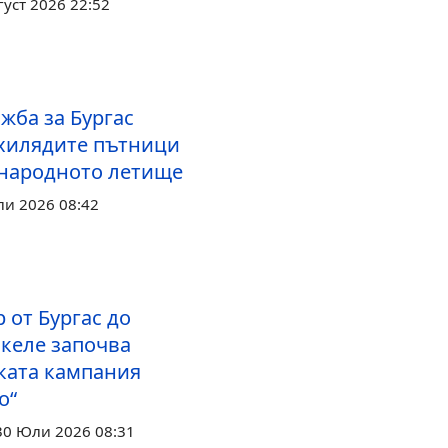
густ 2026 22:52
жба за Бургас
хилядите пътници
народното летище
ли 2026 08:42
р от Бургас до
скеле започва
ката кампания
о“
30 Юли 2026 08:31