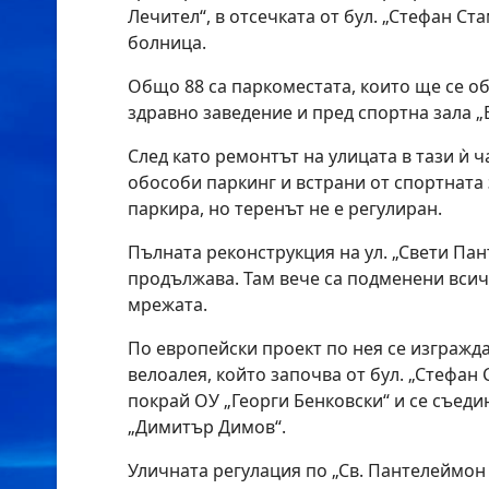
Лечител“, в отсечката от бул. „Стефан Ст
болница.
Общо 88 са паркоместата, които ще се о
здравно заведение и пред спортна зала „
След като ремонтът на улицата в тази ѝ 
обособи паркинг и встрани от спортната з
паркира, но теренът не е регулиран.
Пълната реконструкция на ул. „Свети Па
продължава. Там вече са подменени вси
мрежата.
По европейски проект по нея се изгражда
велоалея, който започва от бул. „Стефан
покрай ОУ „Георги Бенковски“ и се съедин
„Димитър Димов“.
Уличната регулация по „Св. Пантелеймон