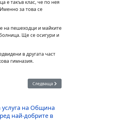
ца е такъв клас, че по нея
Именно за това се
е на пешеходци и майките
болница. Ще се осигури и
едвидени в другата част
кова гимназия.
кварталите и съставните селища на Бургас
Следваща статия: Затварят за два часа кръгово
Следваща
 услуга на Община
сред най-добрите в