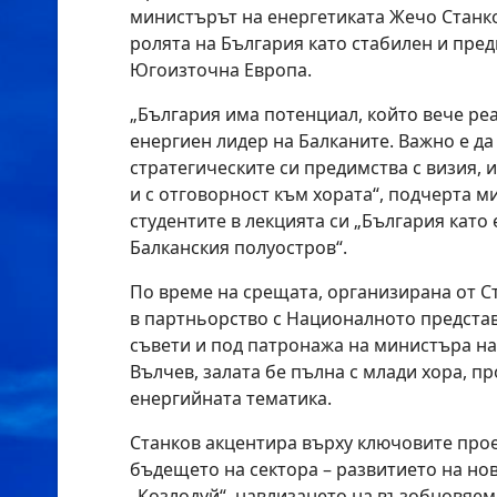
министърът на енергетиката Жечо Станко
ролята на България като стабилен и пре
Югоизточна Европа.
„България има потенциал, който вече реа
енергиен лидер на Балканите. Важно е д
стратегическите си предимства с визия, 
и с отговорност към хората“, подчерта 
студентите в лекцията си „България като
Балканския полуостров“.
По време на срещата, организирана от С
в партньорство с Националното представ
съвети и под патронажа на министъра н
Вълчев, залата бе пълна с млади хора, п
енергийната тематика.
Станков акцентира върху ключовите про
бъдещето на сектора – развитието на но
„Козлодуй“, навлизането на възобновяем