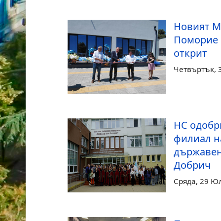
Новият М
Поморие
открит
Четвъртък, 
НС одобр
филиал н
държавен
Добрич
Сряда, 29 Ю