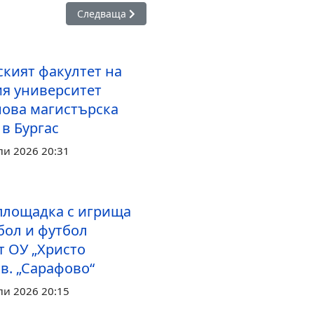
? Безплатни уроци по роботика за деца в Бургас
Следваща статия: За трета година Бургаският
Следваща
ският факултет на
я университет
нова магистърска
в Бургас
ли 2026 20:31
площадка с игрища
бол и футбол
т ОУ „Христо
кв. „Сарафово“
ли 2026 20:15