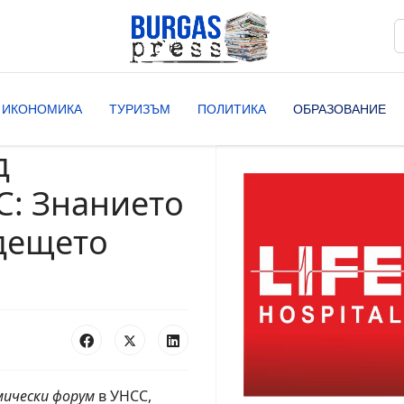
Т
T
ИКОНОМИКА
ТУРИЗЪМ
ПОЛИТИКА
ОБРАЗОВАНИЕ
д
С: Знанието
ъдещето
ически форум
в УНСС,