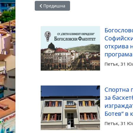
Предишна статия: Игра или бъдеща професия
Предишна
Богослов
Софийски
открива 
програма 
Петък, 31 Ю
Спортна 
за баскет
изгражда
Ботев“ в 
Петък, 31 Ю