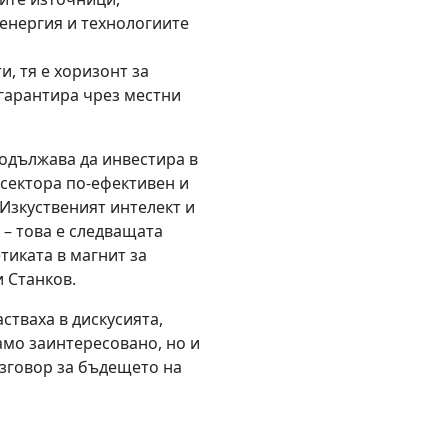
енергия и технологиите
и, тя е хоризонт за
 гарантира чрез местни
одължава да инвестира в
 сектора по-ефективен и
Изкуственият интелект и
 – това е следващата
тиката в магнит за
 Станков.
стваха в дискусията,
амо заинтересовано, но и
азговор за бъдещето на