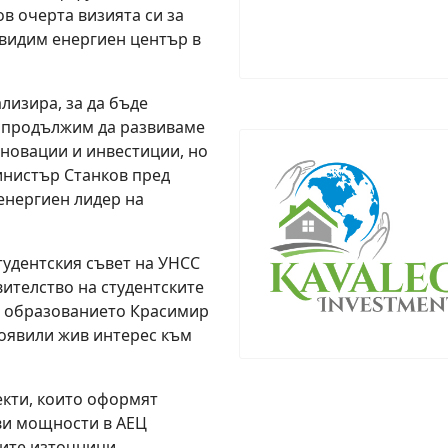
в очерта визията си за
двидим енергиен център в
лизира, за да бъде
а продължим да развиваме
иновации и инвестиции, но
министър Станков пред
 енергиен лидер на
тудентския съвет на УНСС
ителство на студентските
а образованието Красимир
роявили жив интерес към
екти, които оформят
ви мощности в АЕЦ
ите източници,