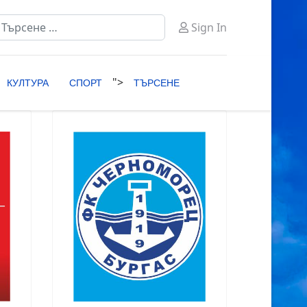
ърсене
Sign In
ype 2 or more characters for results.
">
КУЛТУРА
СПОРТ
ТЪРСЕНЕ