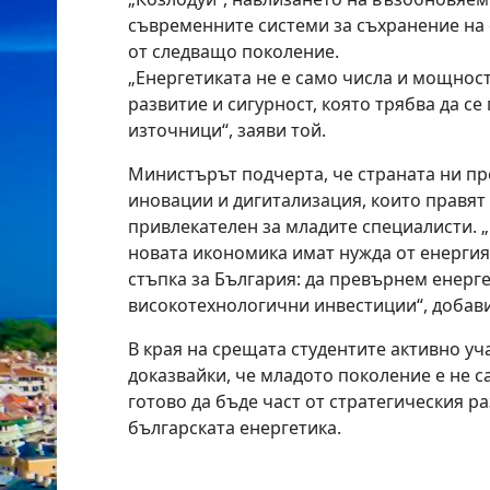
съвременните системи за съхранение на 
от следващо поколение.
„Енергетиката не е само числа и мощност
развитие и сигурност, която трябва да се
източници“, заяви той.
Министърът подчерта, че страната ни пр
иновации и дигитализация, които правят
привлекателен за младите специалисти. „
новата икономика имат нужда от енергия
стъпка за България: да превърнем енерге
високотехнологични инвестиции“, добави
В края на срещата студентите активно уча
доказвайки, че младото поколение е не с
готово да бъде част от стратегическия р
българската енергетика.