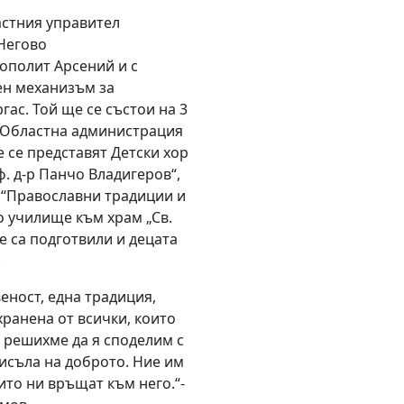
астния управител
Негово
ополит Арсений и с
ен механизъм за
ас. Той ще се състои на 3
 на Областна администрация
е се представят Детски хор
. д-р Панчо Владигеров“,
б “Православни традиции и
о училище към храм „Св.
те са подготвили и децата
.
еност, една традиция,
ранена от всички, които
а решихме да я споделим с
мисъла на доброто. Ние им
оито ни връщат към него.“-