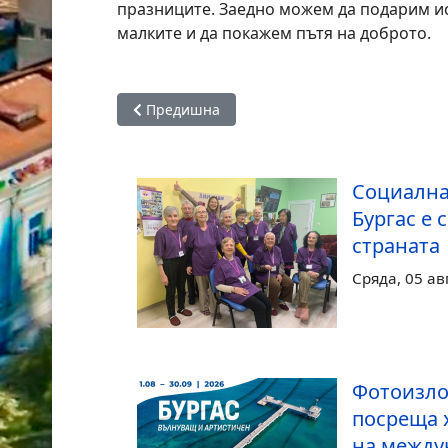
празниците. Заедно можем да подарим ис
малките и да покажем пътя на доброто.
Предишна статия: Фирмите за зимна поддръж
Предишна
Социална
Бургас е 
страната
Сряда, 05 ав
Фотоизло
посреща 
на между