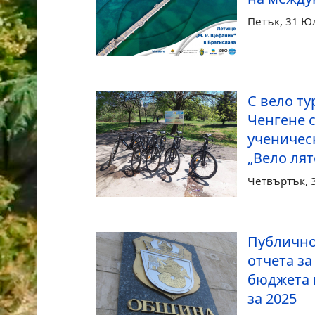
Петък, 31 Ю
С вело ту
Ченгене 
ученичес
„Вело лят
Четвъртък, 
Публично
отчета з
бюджета 
за 2025