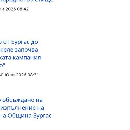
ли 2026 08:42
р от Бургас до
скеле започва
ката кампания
о“
30 Юли 2026 08:31
 обсъждане на
а изпълнение на
на Община Бургас