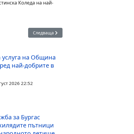
тинска Коледа на най-
ка на пътищата в Бургас са готови да работят при снеговалеж
Следваща статия: Превръщат Графичната база 
Следваща
 услуга на Община
сред най-добрите в
густ 2026 22:52
жба за Бургас
хилядите пътници
народното летище