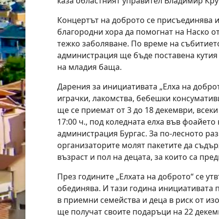
каза областният управител Владимир Кру
Концертът на доброто се присъединява и
благородни хора да помогнат на Наско от 
тежко заболяване. По време на събитието
администрация ще бъдe поставенa кутия 
на младия баща.
Дарения за инициативата „Елха на доброто
играчки, лакомства, бебешки консуматив
ще се приемат от 3 до 18 декември, всеки
17:00 ч., под коледната елха във фоайето
администрация Бургас. За по-лесното ра
организаторите молят пакетите да съдър
възраст и пол на децата, за които са пре
През годините „Елхата на доброто“ се ут
обединява. И тази година инициативата 
в приемни семейства и деца в риск от изо
ще получат своите подаръци на 22 декем