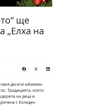
ото“ ще
а „Елха на
 своя десети юбилеен
ас. Традицията, която
одкрепа на деца и
крепена с Коледен