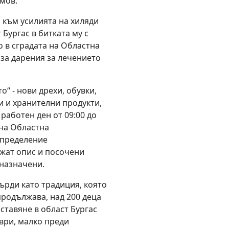
мов.
 към усилията на хиляди
Бургас в битката му с
 в сградата на Областна
за дарения за лечението
“ - нови дрехи, обувки,
и и хранителни продукти,
 работен ден от 09:00 до
 на Областна
зпределение
жат опис и посочени
дназначени.
върди като традиция, която
продължава, над 200 деца
ставяне в област Бургас
ври, малко преди