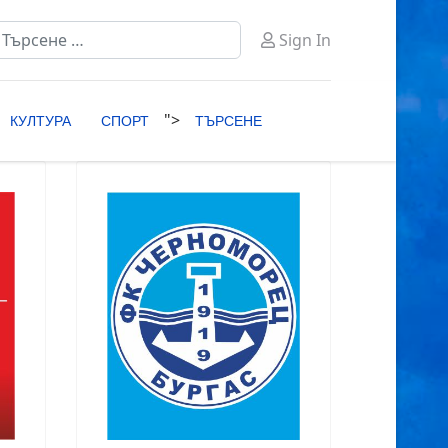
ърсене
Sign In
ype 2 or more characters for results.
">
КУЛТУРА
СПОРТ
ТЪРСЕНЕ