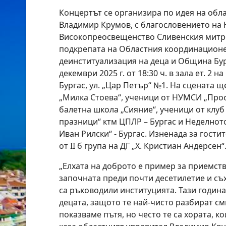
Концертът се организира по идея на обл
Владимир Крумов, с благословението на 
Високопреосвещенство Сливенския митр
подкрепата на Oбластния координацион
деинституализация на деца и Община Бург
декември 2025 г. от 18:30 ч. в зала ет. 2
Бургас, ул. „Цар Петър“ №1. На сцената щ
„Милка Стоева“, ученици от НУМСИ „Проф
балетна школа „Сияние“, ученици от клу
празници“ ктм ЦПЛР – Бургас и Неделнот
Иван Рилски“ - Бургас. Изненада за гости
от II б група на ДГ „Х. Кристиан Андерсен“
„Елхата на доброто е пример за приемств
започната преди почти десетилетие и съх
са ръководили институцията. Тази годин
децата, защото те най-чисто разбират с
показваме пътя, но често те са хората, к