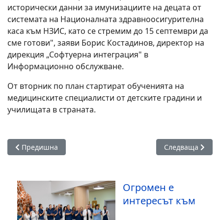
исторически данни за имунизациите на децата от
системата на Националната здравноосигурителна
каса към НЗИС, като се стремим до 15 септември да
сме готови", заяви Борис Костадинов, директор на
дирекция „Софтуерна интеграция" в
Информационно обслужване.
От вторник по план стартират обученията на
медицинските специалисти от детските градини и
училищата в страната.
Предишна статия: Електронната система за здравните дос
Следваща статия
Предишна
Следваща
Огромен е
интересът към