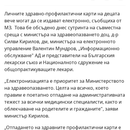
Личните здравно-профилактични карти на децата
вече могат да се издават електронно, съобщиха от
МЗ. Това бе обсъдено днес сутринта на съвместна
среща с министъра на здравеопазването доц. д-р
Силви Кирилов, дм, министъра на електронното
управление Валентин Мундров, „Информационно
обслужване" АД и представители на Българския
лекарски съюз и Националното сдружение на
общопрактикуващите лекари.
„Електронизацията е приоритет за Министерството
на здравеопазването. Целта на всичко, което
правим е поетапно отпадане на административната
тежест за всички медицински специалисти, както и
облекчаване на родителите и гражданите", заяви
министър Кирилов.
„Отпадането на здравните профилактични карти е