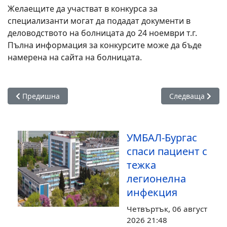
Желаещите да участват в конкурса за
специализанти могат да подадат документи в
деловодството на болницата до 24 ноември т.г.
Пълна информация за конкурсите може да бъде
намерена на сайта на болницата.
Предишна статия: Предстои петото издание на Есенен мед
Следваща статия
Предишна
Следваща
УМБАЛ-Бургас
спаси пациент с
тежка
легионелна
инфекция
Четвъртък, 06 август
2026 21:48