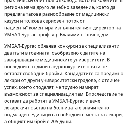
практически опит под ръководството на колегите. В
региона няма друго лечебно заведение, което да
предлага такова разнообразие от медицински
казуси и толкова сериозен поток от
пациенти“ коментира изпълнителният директор на
УМБАЛ Бургас проф. д-р Владимир Гончев, д.м.
УМБАЛ-Бургас обявява конкурси за специализанти
два пъти в годината, съобразено с датите на
завършващите медицинските университети. В
последните години след конкурсите почти не
остават свободни бройки. Кандидатите са предимно
лекари от други университетски градове, с отличен
успех, които споделят, че трудно намират
възможност за специализация там. Впоследствие те
остават да работят в УМБАЛ-Бургас и вече
лекарският състав на болницата е значително
подмладен. Единици са свободните места за лекари,
а общият им брой е 205 души.