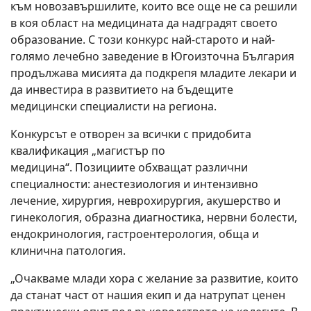
към новозавършилите, които все още не са решили
в коя област на медицината да надградят своето
образование. С този конкурс най-старото и най-
голямо лечебно заведение в Югоизточна България
продължава мисията да подкрепя младите лекари и
да инвестира в развитието на бъдещите
медицински специалисти на региона.
Конкурсът е отворен за всички с придобита
квалификация „магистър по
медицина“. Позициите обхващат различни
специалности: анестезиология и интензивно
лечение, хирургия, неврохирургия, акушерство и
гинекология, образна диагностика, нервни болести,
ендокринология, гастроентерология, обща и
клинична патология.
„Очакваме млади хора с желание за развитие, които
да станат част от нашия екип и да натрупат ценен