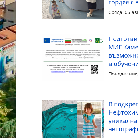
гордее с 
Сряда, 05 ав
Подготви
МИГ Каме
възможно
в обучен
Понеделник, 
В подкреп
Нефтохим
уникална
автограф