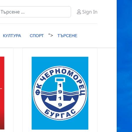
ърсене
Sign In
ype 2 or more characters for results.
">
КУЛТУРА
СПОРТ
ТЪРСЕНЕ