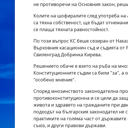
не противоречи на Основния закон, реш
Колите на шофиралите след употреба на 
са тяхна собственост, ще бъдат отнемани 
се плаща тяхната равностойност.
По този въпрос КС беше сезиран от Нака
Върховния касационен съд и съдията от 
Свиленград Добринка Кирева.
Решението обаче е взето на ръба на мноз
Конституционните съдии са били "за", а о
"особено мнение".
Според мнозинството законодателна про
противоконституционна и се цели да защ
живота и здравето на гражданите при дв
подходът на българския законодател не с
практиките на голяма част от държавите 
съюз, и други правови държави.