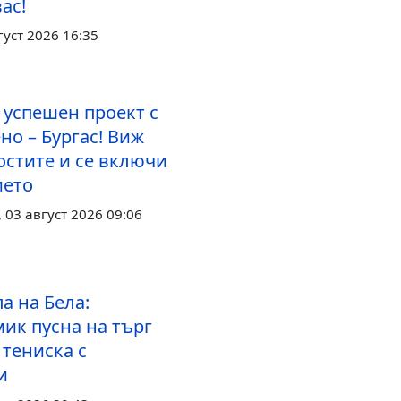
вас!
густ 2026 16:35
 успешен проект с
но – Бургас! Виж
стите и се включи
ието
03 август 2026 09:06
а на Бела:
ик пусна на търг
 тениска с
и