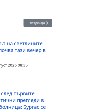
едала на Международна олимпиада по математика
Следваща статия: Центърът за подводна археол
Следваща
ът на светлините
почва тази вечер в
густ 2026 08:35
 след първите
тични прегледи в
болница: Бургас се