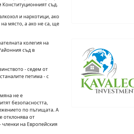
и Конституционният съд.
алкохол и наркотици, ако
на място, а ако не са, ще
зателната колегия на
Районния съд в
инството - седем от
станалите петима - с
мяна не е
итят безопасността,
ижението по пътищата. А
е отклонява от
- членки на Европейския