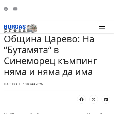
Община Царево: На
s.
“Бутамята“ в
Синеморец къмпинг
няма и няма да има
ЦАРЕВО
10 Юни 2026