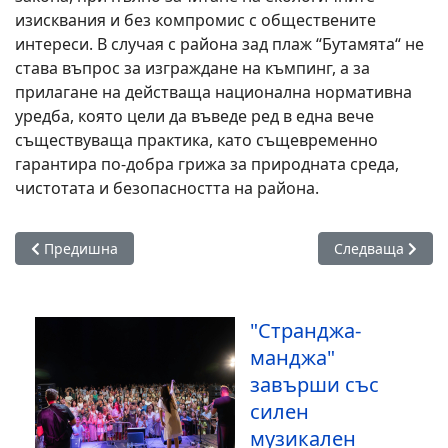
изисквания и без компромис с обществените
интереси. В случая с района зад плаж “Бутамята“ не
става въпрос за изграждане на къмпинг, а за
прилагане на действаща национална нормативна
уредба, която цели да въведе ред в една вече
съществуваща практика, като същевременно
гарантира по-добра грижа за природната среда,
чистотата и безопасността на района.
Предишна статия: Община Царево: Незаконосъобразност се
Следваща статия
Предишна
Следваща
"Странджа-
манджа"
завърши със
силен
музикален