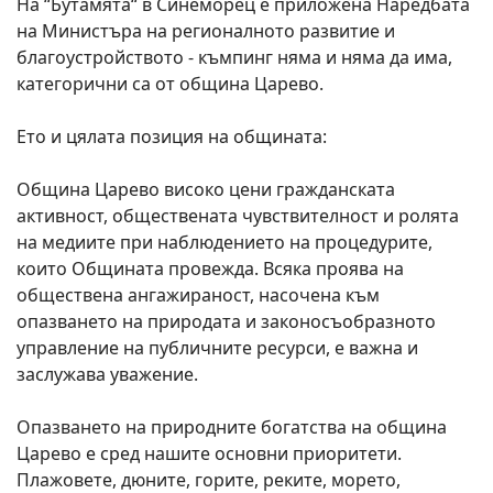
На “Бутамята“ в Синеморец е приложена Наредбата
на Министъра на регионалното развитие и
благоустройството - къмпинг няма и няма да има,
категорични са от община Царево.
Ето и цялата позиция на общината:
Община Царево високо цени гражданската
активност, обществената чувствителност и ролята
на медиите при наблюдението на процедурите,
които Общината провежда. Всяка проява на
обществена ангажираност, насочена към
опазването на природата и законосъобразното
управление на публичните ресурси, е важна и
заслужава уважение.
Опазването на природните богатства на община
Царево е сред нашите основни приоритети.
Плажовете, дюните, горите, реките, морето,