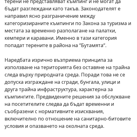
терени не представляват къмпинг и не могат да
бъдат разглеждани като такъв. Законодателят е
направил ясно разграничение между
категоризираните къмпинги по Закона за туризма и
местата за временно разполагане на палатки,
кемпери и каравани. Именно в тази категория
попадат терените в района на “Бутамята“.
Наредбата изрично възприема принципа за
използване на територията без оставяне на трайна
следа върху природната среда. Поради това не се
допуска изграждане на сгради, бунгала, улици и
друга трайна инфраструктура, характерна за
къмпингите. Предвидените решения за обслужване
на посетителите следва да бъдат временни и
съобразени с нормативните изисквания,
включително по отношение на санитарно-битовите
условия и опазването на околната среда.