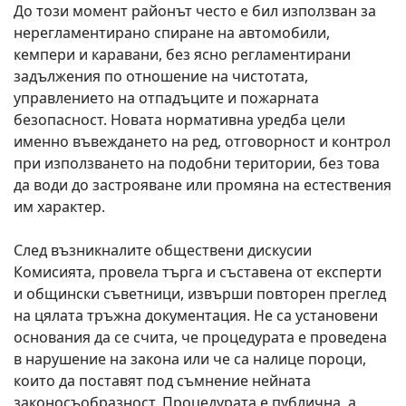
До този момент районът често е бил използван за
нерегламентирано спиране на автомобили,
кемпери и каравани, без ясно регламентирани
задължения по отношение на чистотата,
управлението на отпадъците и пожарната
безопасност. Новата нормативна уредба цели
именно въвеждането на ред, отговорност и контрол
при използването на подобни територии, без това
да води до застрояване или промяна на естествения
им характер.
След възникналите обществени дискусии
Комисията, провела търга и съставена от експерти
и общински съветници, извърши повторен преглед
на цялата тръжна документация. Не са установени
основания да се счита, че процедурата е проведена
в нарушение на закона или че са налице пороци,
които да поставят под съмнение нейната
законосъобразност. Процедурата е публична, а