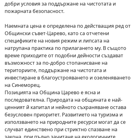
добри условия за поддържане на чистотата и
пожарната безопасност.
Наемната цена е определена по действащия ред от
Общински съвет-Царево, като са отчетени
спецификите на новия режим и липсата на
натрупана практика по прилагането му. В същото
време приходите от подобни дейности създават
възможност за по-добро стопанисване на
териториите, поддържане на чистотата и
инвестиране в благоустрояването и озеленяването
на Синеморец.
Позицията на Община Царево е ясна и
последователна. Природата на общината е най-
ценният й капитал и нейното съхраняване остава
безусловен приоритет. Развитието на туризма и
използването на природните ресурси могат да се
случват единствено при стриктно спазване на
закона, при пълно зачитане на екологичните