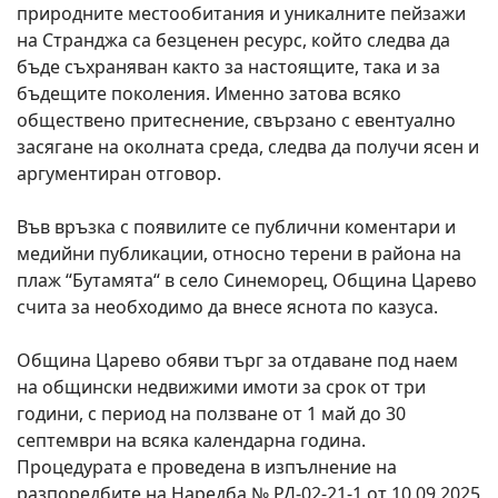
природните местообитания и уникалните пейзажи
на Странджа са безценен ресурс, който следва да
бъде съхраняван както за настоящите, така и за
бъдещите поколения. Именно затова всяко
обществено притеснение, свързано с евентуално
засягане на околната среда, следва да получи ясен и
аргументиран отговор.
Във връзка с появилите се публични коментари и
медийни публикации, относно терени в района на
плаж “Бутамята“ в село Синеморец, Община Царево
счита за необходимо да внесе яснота по казуса.
Община Царево обяви търг за отдаване под наем
на общински недвижими имоти за срок от три
години, с период на ползване от 1 май до 30
септември на всяка календарна година.
Процедурата е проведена в изпълнение на
разпоредбите на Наредба № РД-02-21-1 от 10.09.2025