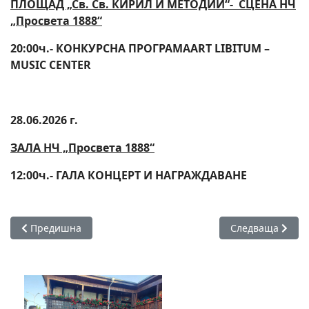
ПЛОЩАД „Св. Св. КИРИЛ И МЕТОДИЙ“- СЦЕНА НЧ
„Просвета 1888“
20:00ч.- КОНКУРСНА ПРОГРАМА
ART LIBITUM –
MUSIC CENTER
2
8
.06.2026 г.
ЗАЛА НЧ „Просвета 1888“
12:00ч.- ГАЛА КОНЦЕРТ И НАГРАЖДАВАНЕ
Предишна статия: Не концерт, а безценен музикален обме
Следваща статия
Предишна
Следваща