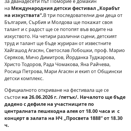
За дванадесети път Поморие е домакин
на
Международния детски фестивал „Корабът
на изкуствата“.
В три последователни дни деца от
България, Сърбия и Молдова ще покажат своя
талант и с радост ще се потопят във водите на
изкуството. На четири различни сцени, детският
труд и талант ще бъде журиран от известните
Хайгашод Агасян, Светослав Лобошки, проф. Марио
Серяков, Мичо Димитров, Йорданка Туджарова,
Христо Тодоров, Рада Чомакова, Яна Райчева,
Росица Петрова, Мари Агасян и екип от Общински
детски комплекс.
Официалното откриване на фестивала ще се
състои
на 26.06.2026 г. /петък/. Началото ще бъде
дадено с дефиле на участниците по
централната пешеходна алея от 18.00 часа и с
концерт в залата на НЧ „Просвета 1888“ от 18.30
ч.