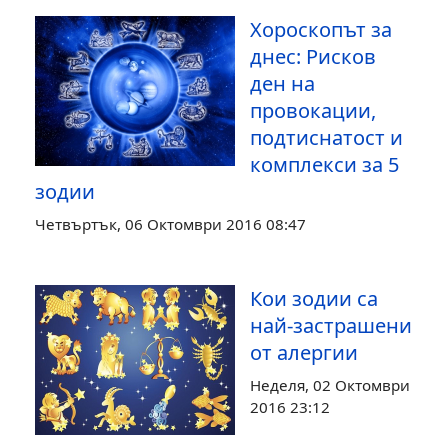
Хороскопът за
днес: Рисков
ден на
провокации,
подтиснатост и
комплекси за 5
зодии
Четвъртък, 06 Октомври 2016 08:47
Кои зодии са
най-застрашени
от алергии
Неделя, 02 Октомври
2016 23:12