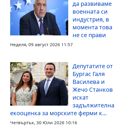
да развиваме
военната си
индустрия, в
момента това
не се прави
Неделя, 09 август 2026 11:57
Депутатите от
Бургас Галя
Василева и
Жечо Станков
искат
задължителна
екооценка за морските ферми к...
Четвъртък, 30 Юли 2026 10:16