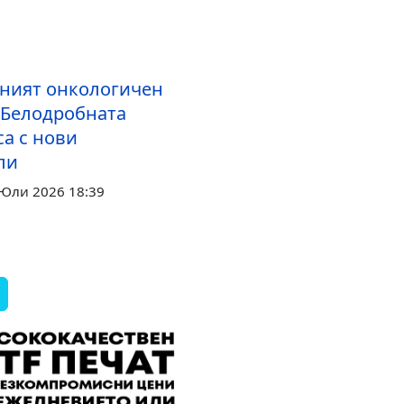
ният онкологичен
 Белодробната
са с нови
ли
 Юли 2026 18:39