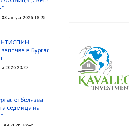
а болница „Света
я“
03 август 2026 18:25
 АНТИСПИН
 започва в Бургас
ст
ли 2026 20:27
ургас отбелязва
та седмица на
то
 Юли 2026 18:46