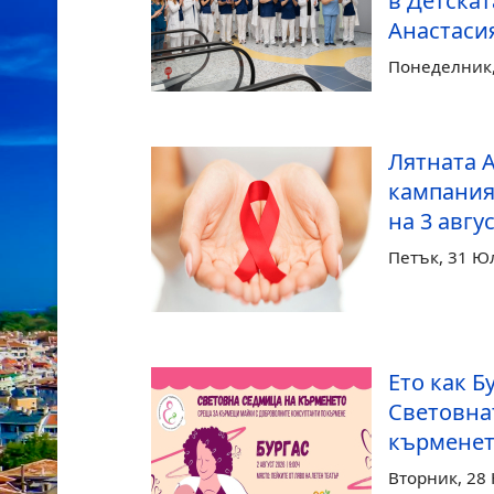
в Детскат
Анастаси
Понеделник, 
Лятната
кампания
на 3 авгу
Петък, 31 Ю
Ето как Б
Световна
кърмене
Вторник, 28