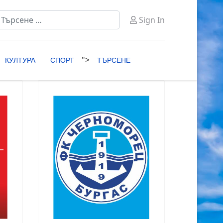
ърсене
Sign In
ype 2 or more characters for results.
">
КУЛТУРА
СПОРТ
ТЪРСЕНЕ