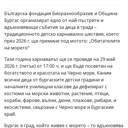
Българска фондация Биоразнообразие и Община
Бургас организират едно от най-пъстрите и
вдъхновяващи събития за деца в града –
традиционното детско карнавално шествие, което
през 2026 г. ще премине под мотото: „Обитателите
на морето“
Тази година карнавалът ще се проведе на 29 май
2026 г. (петък) от 17:00 ч. и ще бъде посветен на
богатството и красотата на Черно море. Каним
всички деца от бургаските детски градини и
началните училищни класове да дефилират с
костюми на морски животни, растения, птици,
кораби, фарове, вълни, дюни, плажове, рибари, и
екосистеми, свързани с Черно море и Бургаския
край.
Бургас е град, който живее с морето – то вдъхновява