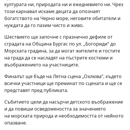
културата ни, природата ни и ежедневието ни. Чрез
този карнавал искаме децата да опознаят
богатството на Черно море, неговите обитатели и
нуждата да го пазим чисто и живо.
Шествието ще започне с празнично дефиле от
сградата на Община Бургас по ул. „Богориди“ до
Морската градина, за да могат жителите и гостите
на града да се насладят на пъстрите костюми и
въображението на участниците.
Финалът ще бъде на Лятна сцена „Охлюва“, където
всички участници ще преминат по сцената и ще се
представят пред публиката.
Събитието цели да насърчи детското въображение
и да повиши осведомеността за значението
на морската природа и необходимостта от нейното
опазване.