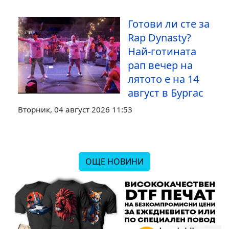
Готови ли сте за
Rap Dynasty?
Най-готината
рап вечер на
лятото е на 14
август в Бургас
Вторник, 04 август 2026 11:53
ОЩЕ НОВИНИ