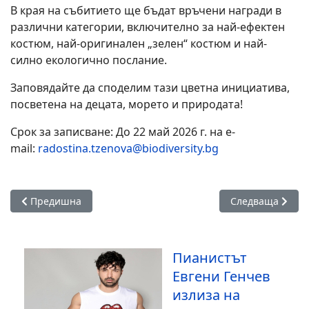
В края на събитието ще бъдат връчени награди в
различни категории, включително за най-ефектен
костюм, най-оригинален „зелен“ костюм и най-
силно екологично послание.
Заповядайте да споделим тази цветна инициатива,
посветена на децата, морето и природата!
Срок за записване: До 22 май 2026 г. на e-
mail:
radostina.tzenova@biodiversity.bg
Предишна статия: Мария Илиева се завръща в „Гласът на Б
Следваща статия
Предишна
Следваща
Пианистът
Евгени Генчев
излиза на