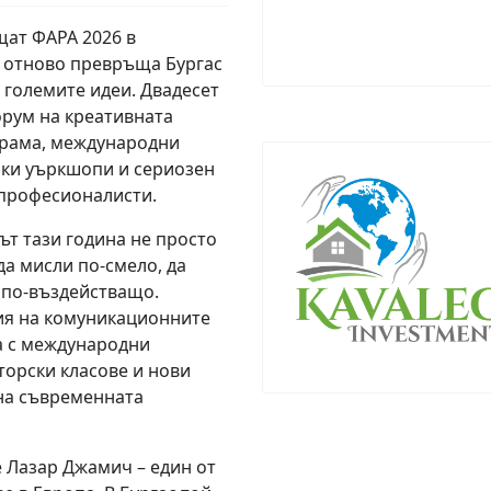
ат ФАРА 2026 в
и отново превръща Бургас
 големите идеи. Двадесет
орум на креативната
грама, международни
ски уъркшопи и сериозен
 професионалисти.
ът тази година не просто
да мисли по-смело, да
и по-въздействащо.
ия на комуникационните
а с международни
торски класове и нови
на съвременната
е Лазар Джамич – един от