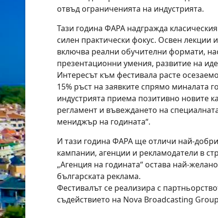
отвъд ограниченията на индустрията.
Тази година ФАРА надгражда класическия
силен практически фокус. Освен лекции 
включва реални обучителни формати, на
презентационни умения, развитие на иде
Интересът към фестивала расте осезаемо
15% ръст на заявките спрямо миналата го
индустрията приема позитивно новите к
регламент и въвеждането на специалната
мениджър на годината“.
И тази година ФАРА ще отличи най-добр
кампании, агенции и рекламодатели в стр
„Агенция на годината“ остава най-желан
българската реклама.
Фестивалът се реализира с партньорство
съдействието на Nova Broadcasting Group,