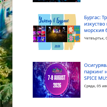
Бургас: Т
изкуство 
морския 
Четвъртък, 0
Осигуряв
паркинг н
SPICE MUS
Сряда, 05 ав