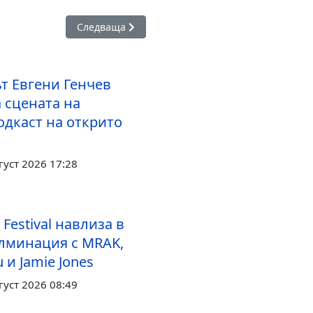
ц“ към бала: Росимира и нейният клас отпразнуваха завършван
Следваща статия: Организират туристически по
Следваща
т Евгени Генчев
 сцената на
одкаст на открито
густ 2026 17:28
 Festival навлиза в
улминация с MRAK,
 и Jamie Jones
густ 2026 08:49