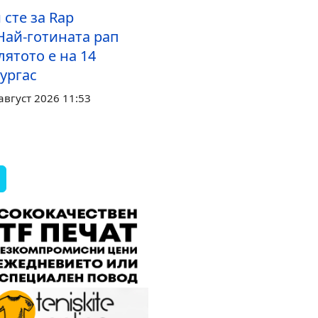
 сте за Rap
Най-готината рап
лятото е на 14
Бургас
август 2026 11:53