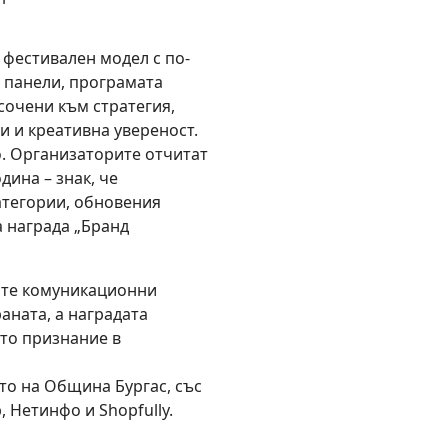
 фестивален модел с по-
и панели, програмата
сочени към стратегия,
и и креативна увереност.
. Организаторите отчитат
дина – знак, че
атегории, обновения
 награда „Бранд
ите комуникационни
аната, а наградата
ото признание в
то на Община Бургас, със
 Нетинфо и Shopfully.