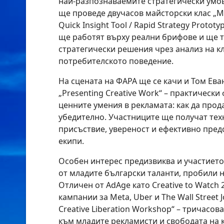
най-разпознаваемите стратегически умове
ще проведе двучасов майсторски клас „Mo
Quick Insight Tool / Rapid Strategy Protot
ще работят върху реални брифове и ще 
стратегически решения чрез анализ на 
потребителското поведение.
На сцената на ФАРА ще се качи и Том Ева
„Presenting Creative Work“ – практически
ценните умения в рекламата: как да прод
убедително. Участниците ще получат тех
присъствие, увереност и ефективно пред
екипи.
Особен интерес предизвиква и участието
от младите български таланти, пробили н
Отличен от AdAge като Creative to Watch 
кампании за Meta, Uber и The Wall Street 
Creative Liberation Workshop“ – тричасо
към младите рекламисти и свободата на