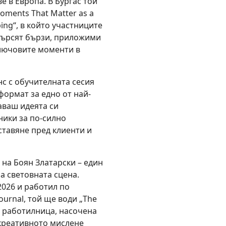
 в Европа. В Бургас той
ments That Matter as a
yping“, в който участниците
търсят бързи, приложими
ключовите моменти в
нс с обучителната сесия
 формат за едно от най-
аваш идеята си
ники за по-силно
ставяне пред клиенти и
 на Боян Златарски – един
а световната сцена.
2026 и работил по
Journal, той ще води „The
ва работилница, насочена
 креативното мислене