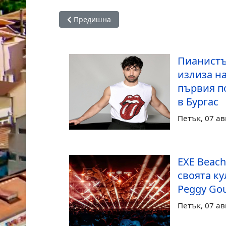
Предишна статия: С автобуса на „Черноморе
Предишна
Пианистъ
излиза на
първия п
в Бургас
Петък, 07 ав
EXE Beach
своята к
Peggy Gou
Петък, 07 ав