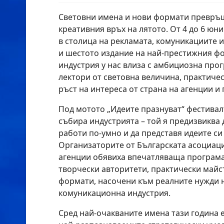
Световни имена и нови формати превръщ
креативния връх на лятото. От 4 до 6 юн
в столица на рекламата, комуникациите и
и шестото издание на най-престижния ф
индустрия у нас влиза с амбициозна про
лектори от световна величина, практиче
ръст на интереса от страна на агенции и
Под мотото „Идеите празнуват“ фестивал
събира индустрията – той я предизвиква 
работи по-умно и да представя идеите с
Организаторите от Българската асоциац
агенции обявиха впечатляваща програм
творчески авторитети, практически майс
формати, насочени към реалните нужди 
комуникационна индустрия.
Сред най-очакваните имена тази година 