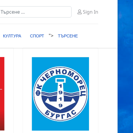
ърсене
Sign In
ype 2 or more characters for results.
">
КУЛТУРА
СПОРТ
ТЪРСЕНЕ