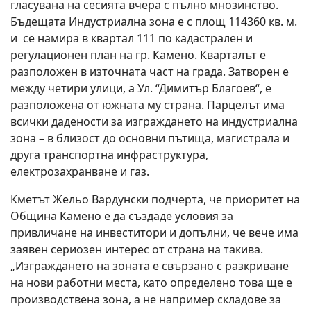
гласувана на сесията вчера с пълно мнозинство.
Бъдещата Индустриална зона е с площ 114360 кв. м.
и се намира в квартал 111 по кадастрален и
регулационен план на гр. Камено. Кварталът е
разположен в източната част на града. Затворен е
между четири улици, a Ул. “Димитър Благоев“, е
разположена от южната му страна. Парцелът има
всички дадености за изграждането на индустриална
зона – в близост до основни пътища, магистрала и
друга транспортна инфраструктура,
електрозахранване и газ.
Кметът Жельо Вардунски подчерта, че приоритет на
Община Камено е да създаде условия за
привличане на инвеститори и допълни, че вече има
заявен сериозен интерес от страна на такива.
„Изграждането на зоната е свързано с разкриване
на нови работни места, като определено това ще е
производствена зона, а не например складове за