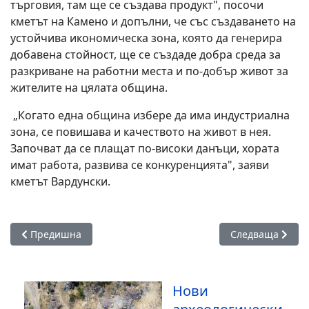
търговия, там ще се създава продукт", посочи
кметът на Камено и допълни, че със създаването на
устойчива икономическа зона, която да генерира
добавена стойност, ще се създаде добра среда за
разкриване на работни места и по-добър живот за
жителите на цялата община.
„Когато една община избере да има индустриална
зона, се повишава и качеството на живот в нея.
Започват да се плащат по-високи данъци, хората
имат работа, развива се конкуренцията", заяви
кметът Вардунски.
Предишна статия: С рецитал и театрална постановка Каме
Следваща статия
Предишна
Следваща
Нови