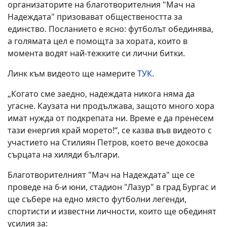
организаторите на благотворителния "Мач на
Надеждата" призовават обществеността за
единство. Посланието е ясно: футболът обединява,
а голямата цел е помощта за хората, които в
момента водят най-тежките си лични битки.
Линк към видеото ще намерите
ТУК
.
„Когато сме заедно, надеждата никога няма да
угасне. Каузата ни продължава, защото много хора
имат нужда от подкрепата ни. Време е да пренесем
тази енергия край морето!“, се казва във видеото с
участието на Стилиян Петров, което вече докосва
сърцата на хиляди българи.
Благотворителният "Мач на Надеждата" ще се
проведе на 6-и юни, стадион "Лазур" в град Бургас и
ще събере на едно място футболни легенди,
спортисти и известни личности, които ще обединят
усилия за: