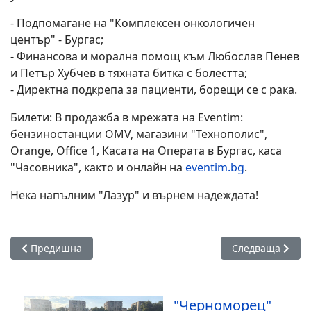
- Подпомагане на "Комплексен онкологичен
център" - Бургас;
- Финансова и морална помощ към Любослав Пенев
и Петър Хубчев в тяхната битка с болестта;
- Директна подкрепа за пациенти, борещи се с рака.
Билети: В продажба в мрежата на Eventim:
бензиностанции OMV, магазини "Технополис",
Orange, Office 1, Касата на Операта в Бургас, каса
"Часовника", както и онлайн на
eventim.bg
.
Нека напълним "Лазур" и върнем надеждата!
Предишна статия: Първата международна регата Kraimorie
Следваща статия
Предишна
Следваща
"Черноморец"