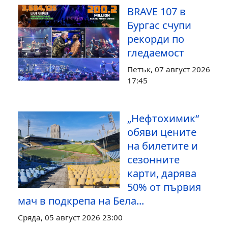
BRAVE 107 в
Бургас счупи
рекорди по
гледаемост
Петък, 07 август 2026
17:45
„Нефтохимик“
обяви цените
на билетите и
сезонните
карти, дарява
50% от първия
мач в подкрепа на Бела...
Сряда, 05 август 2026 23:00