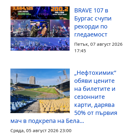
BRAVE 107 в
Бургас счупи
рекорди по
гледаемост
Петък, 07 август 2026
17:45
„Нефтохимик“
обяви цените
на билетите и
сезонните
карти, дарява
50% от първия
мач в подкрепа на Бела...
Сряда, 05 август 2026 23:00