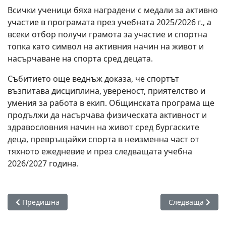
Всички ученици бяха наградени с медали за активно
участие в програмата през учебната 2025/2026 г., а
всеки отбор получи грамота за участие и спортна
топка като символ на активния начин на живот и
насърчаване на спорта сред децата.
Събитието още веднъж доказа, че спортът
възпитава дисциплина, увереност, приятелство и
умения за работа в екип. Общинската програма ще
продължи да насърчава физическата активност и
здравословния начин на живот сред бургаските
деца, превръщайки спорта в неизменна част от
тяхното ежедневие и през следващата учебна
2026/2027 година.
Предишна статия: Малките акули се представиха блестящ
Следваща статия
Предишна
Следваща