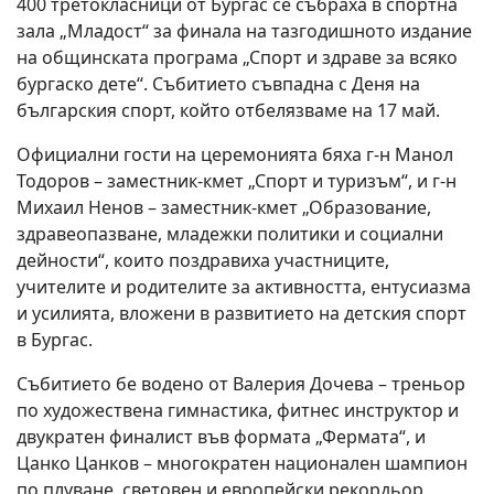
400 третокласници от Бургас се събраха в спортна
зала „Младост“ за финала на тазгодишното издание
на общинската програма „Спорт и здраве за всяко
бургаско дете“. Събитието съвпадна с Деня на
българския спорт, който отбелязваме на 17 май.
Официални гости на церемонията бяха г-н Манол
Тодоров – заместник-кмет „Спорт и туризъм“, и г-н
Михаил Ненов – заместник-кмет „Образование,
здравеопазване, младежки политики и социални
дейности“, които поздравиха участниците,
учителите и родителите за активността, ентусиазма
и усилията, вложени в развитието на детския спорт
в Бургас.
Събитието бе водено от Валерия Дочева – треньор
по художествена гимнастика, фитнес инструктор и
двукратен финалист във формата „Фермата“, и
Цанко Цанков – многократен национален шампион
по плуване, световен и европейски рекордьор,