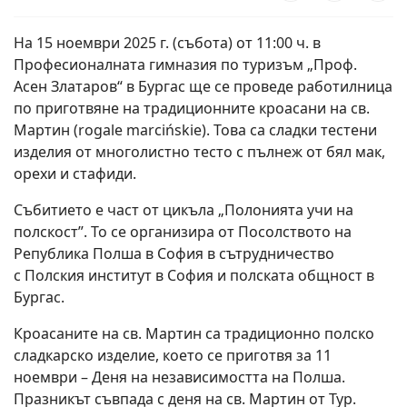
На 15 ноември 2025 г. (събота) от 11:00 ч. в
Професионалната гимназия по туризъм „Проф.
Асен Златаров“ в Бургас ще се проведе работилница
по приготвяне на традиционните кроасани на св.
Мартин (rogale marcińskie). Това са сладки тестени
изделия от многолистно тесто с пълнеж от бял мак,
орехи и стафиди.
Събитието е част от цикъла „Полонията учи на
полскост”. То се организира от Посолството на
Република Полша в София в сътрудничество
с Полския институт в София и полската общност в
Бургас.
Кроасаните на св. Мартин са традиционно полско
сладкарско изделие, което се приготвя за 11
ноември – Деня на независимостта на Полша.
Празникът съвпада с деня на св. Мартин от Тур.