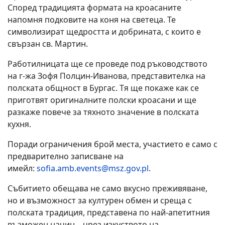
Според традицията формата на кроасаните
напомня подковите на коня на светеца. Те
символизират щедростта и добрината, с които е
свързан св. Мартин.
Работилницата ще се проведе под ръководството
на г-жа Зофя Полцин-Иванова, представителка на
полската общност в Бургас. Тя ще покаже как се
приготвят оригиналните полски кроасани и ще
разкаже повече за тяхното значение в полската
кухня.
Поради ограничения брой места, участието е само с
предварително записване на
имейл:
sofia.amb.events@msz.gov.pl
.
Събитието обещава не само вкусно преживяване,
но и възможност за културен обмен и среща с
полската традиция, представена по най-апетитния
възможен начин – чрез изкуството на