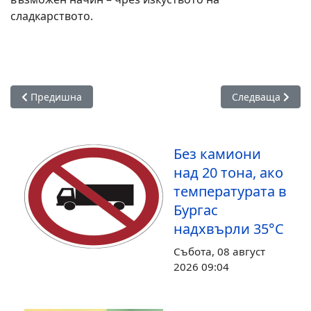
сладкарството.
Предишна статия: Бургас сред икономическите лидери в с
Следваща стати
Предишна
Следваща
Без камиони
над 20 тона, ако
температурата в
Бургас
надхвърли 35°С
Събота, 08 август
2026 09:04