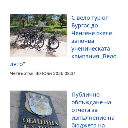
С вело тур от
Бургас до
Ченгене скеле
започва
ученическата
кампания „Вело
лято“
Четвъртък, 30 Юли 2026 08:31
Публично
обсъждане на
отчета за
изпълнение на
бюджета на