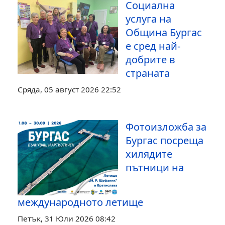
Социална
услуга на
Община Бургас
е сред най-
добрите в
страната
Сряда, 05 август 2026 22:52
Фотоизложба за
Бургас посреща
хилядите
пътници на
международното летище
Петък, 31 Юли 2026 08:42