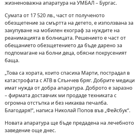
жизненоважна апаратура на УМБАЛ – Бургас.
Сумата от 17 520 лв., част от полученото
обезщетение за смъртта на детето, е използвана за
закупуване на мобилен ехограф за нуждите на
реанимацията в болницата. Решението е част от
обещанието обезщетението да бъде дарено за
подпомагане на болни деца, обясни покрусеният
баща.
„Това са хората, които спасиха Марти, пострадал в
катастрофата с АТВ в Слънчев бряг. Добрите медици
имат нужда от добра апаратура. Доброто е заразно
– фирмата доставчик ми продаде техниката с
огромна отстъпка и без никаква печалба.
Благодаря!“, написа Николай Попов във „Фейсбук“.
Новата апаратура ще бъде предадена на лечебното
заведение още днес.