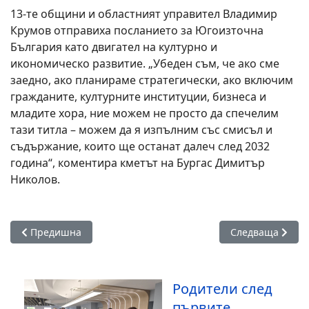
13-те общини и областният управител Владимир
Крумов отправиха посланието за Югоизточна
България като двигател на културно и
икономическо развитие. „Убеден съм, че ако сме
заедно, ако планираме стратегически, ако включим
гражданите, културните институции, бизнеса и
младите хора, ние можем не просто да спечелим
тази титла – можем да я изпълним със смисъл и
съдържание, които ще останат далеч след 2032
година“, коментира кметът на Бургас Димитър
Николов.
Предишна статия: В почивните дни част от ул. „Конт Андр
Следваща статия
Предишна
Следваща
Родители след
първите