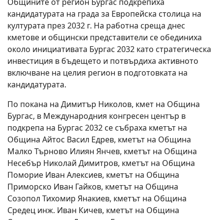
Общините от регион Бургас подкрепиха
кандидатурата на града за Европейска столица на
културата през 2032 г. На работна среща днес
кметове и общински представители се обединиха
около инициативата Бургас 2032 като стратегическа
инвестиция в бъдещето и потвърдиха активното
включване на целия регион в подготовката на
кандидатурата.
По покана на Димитър Николов, кмет на Община
Бургас, в Международния конгресен център в
подкрепа на Бургас 2032 се събраха кметът на
Община Айтос Васил Едрев, кметът на Община
Малко Търново Илиян Янчев, кметът на Община
Несебър Николай Димитров, кметът на Община
Поморие Иван Алексиев, кметът на Община
Приморско Иван Гайков, кметът на Община
Созопол Тихомир Янакиев, кметът на Община
Средец инж. Иван Кичев, кметът на Община