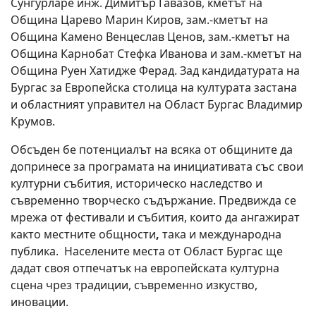
Сунгурларе инж. Димитър Гавазов, кметът на
Община Царево Марин Киров, зам.-кметът на
Община Камено Венцеслав Ценов, зам.-кметът на
Община Карнобат Стефка Иванова и зам.-кметът на
Община Руен Хатидже Ферад. Зад кандидатурата на
Бургас за Европейска столица на културата застана
и областният управител на Област Бургас Владимир
Крумов.
Обсъден бе потенциалът на всяка от общините да
допринесе за програмата на инициативата със свои
културни събития, историческо наследство и
съвременно творческо съдържание. Предвижда се
мрежа от фестивали и събития, които да ангажират
както местните общности
,
така и международна
публика. Населените места от Област Бургас ще
дадат своя отпечатък на европейската културна
сцена чрез традиции, съвременно изкуство,
иновации.