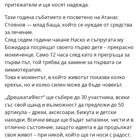
притежатели и ще носят надежда.
Тази година събитието е посветено на Атанас
Стоянов — млад баща, който се нуждае от средства
за лечение.
След седем години чакане Наско и съпругата му
Божидара посрещат своето първо дете – прекрасно
момиченце. Само 12 часа след като я прегръща за
първи път, той трябва да замине за първата си
химиотерапия.
Това е моментът, в който животът показва колко
крехък, но и колко силен може да бъде човекът.
„ДрешкатаФест“ ще събере до 30 участника, всеки
със свой щанд и възможност да предложи до 50
артикула – дрехи, аксесоари, бижута и детски
находки. Всички вещи ще бъдат запазени, чисти и в
отлично състояние, защото идеята е да продължат
своя живот – при някой, който ще ги носи с радост.