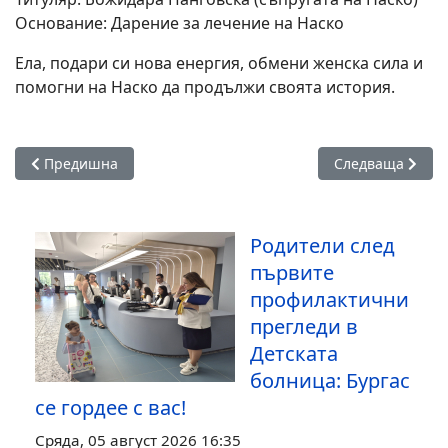
Основание: Дарение за лечение на Наско
Ела, подари си нова енергия, обмени женска сила и
помогни на Наско да продължи своята история.
Предишна статия: ДрешкатаФест, с кауза в подкрепа на Нас
Следваща стати
Предишна
Следваща
Родители след
първите
профилактични
прегледи в
Детската
болница: Бургас
се гордее с вас!
Сряда, 05 август 2026 16:35