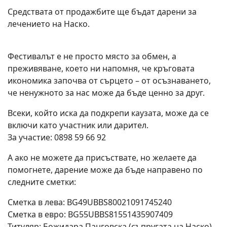
Средствата от продажбите ще бъдат дарени за
лечението на Наско.
Фестивалът е не просто място за обмен, а
преживяване, което ни напомня, че кръговата
икономика започва от сърцето – от осъзнаването,
че ненужното за нас може да бъде ценно за друг.
Всеки, който иска да подкрепи каузата, може да се
включи като участник или дарител.
За участие: 0898 59 66 92
А ако не можете да присъствате, но желаете да
помогнете, дарение може да бъде направено по
следните сметки:
Сметка в лева: BG49UBBS80021091745240
Сметка в евро: BG55UBBS81551435907409
Титуляр: Божидара Панговска (съпругата на Наско)