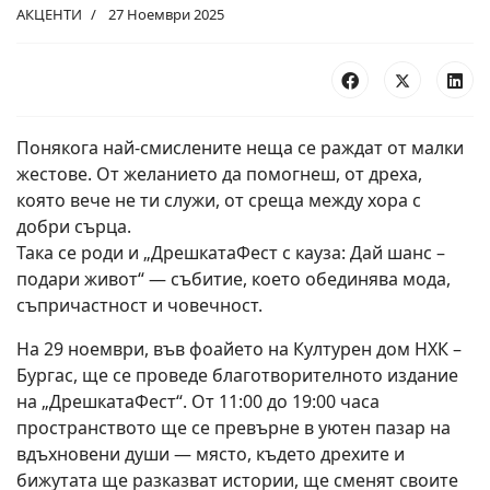
АКЦЕНТИ
27 Ноември 2025
Понякога най-смислените неща се раждат от малки
жестове. От желанието да помогнеш, от дреха,
която вече не ти служи, от среща между хора с
добри сърца.
Така се роди и „ДрешкатаФест с кауза: Дай шанс –
подари живот“ — събитие, което обединява мода,
съпричастност и човечност.
На 29 ноември, във фоайето на Културен дом НХК –
Бургас, ще се проведе благотворителното издание
на „ДрешкатаФест“. От 11:00 до 19:00 часа
пространството ще се превърне в уютен пазар на
вдъхновени души — място, където дрехите и
бижутата ще разказват истории, ще сменят своите