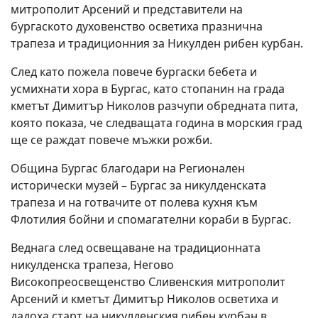
митрополит Арсений и представители на
бургаското духовенство осветиха празнична
трапеза и традиционния за Никулден рибен курбан.
След като пожела повече бургаски бебета и
усмихнати хора в Бургас, като стопанин на града
кметът Димитър Николов разчупи обредната пита,
която показа, че следващата година в морския град
ще се раждат повече мъжки рожби.
Община Бургас благодари на Регионален
исторически музей – Бургас за никулденската
трапеза и на готвачите от полева кухня към
Флотилия бойни и спомагателни кораби в Бургас.
Веднага след освещаване на традиционната
никулденска трапеза, Негово
Високопреосвещенство Сливенския митрополит
Арсений и кметът Димитър Николов осветиха и
дадоха старт на никулденския рибен курбан в