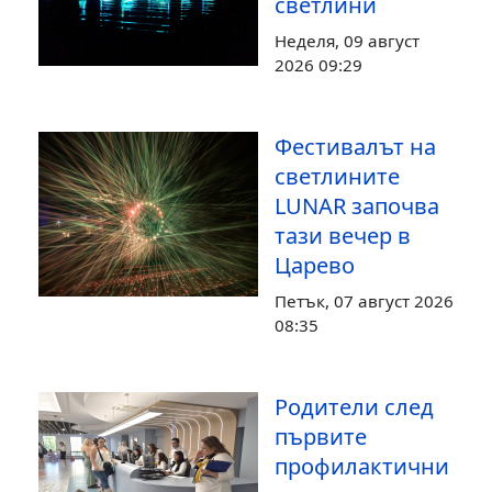
светлини
Неделя, 09 август
2026 09:29
Фестивалът на
светлините
LUNAR започва
тази вечер в
Царево
Петък, 07 август 2026
08:35
Родители след
първите
профилактични