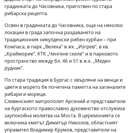
градинката до Часовника, приготвен по стара
рибарска рецепта.
Освен в градинката до Часовника, още на няколко
локации в града започна раздаването на
традиционния никулденски рибен курбан – при
Компаса, в парк „Велека“ в жк. „Изгрев“, в кв.
„Крайморие“, КТК „Ченгене скеле“ и в парковото
пространство между бл. 46 и 51 в ж.к. „Меден
рудник“.
По стара традиция в Бургас с хвърляне на венци и
цветя в морето бе почетена паметта на загиналите
рибари и моряци.
Сливенският митрополит Арсений и представители
на бургаското православно духовенство отслужиха
заупокойна молитва на Моста. В церемонията се
включиха кметът Димитър Николов, областният
управител Владимир Крумов, представители на