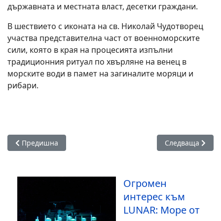
държавната и местната власт, десетки граждани.
В шествието с иконата на св. Николай Чудотворец
участва представителна част от военноморските
сили, която в края на процесията изпълни
традиционния ритуал по хвърляне на венец в
морските води в памет на загиналите моряци и
рибари.
Предишна статия: Коледният турнир по футбол на Община Б
Следваща статия
Предишна
Следваща
Огромен
интерес към
LUNAR: Море от