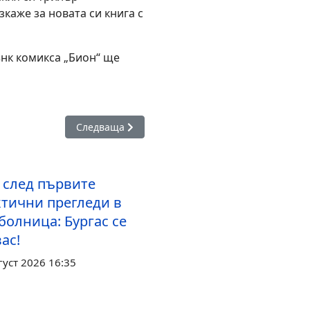
каже за новата си книга с
нк комикса „Бион“ ще
а прави "работно съвещание на жп релси"
Следваща статия: Тони Димитрова и Милена Доб
Следваща
 след първите
тични прегледи в
болница: Бургас се
вас!
густ 2026 16:35