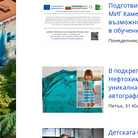
Подготви
МИГ Каме
възможно
в обучен
Понеделник, 
В подкреп
Нефтохим
уникална
автограф
Петък, 31 Ю
Детската 