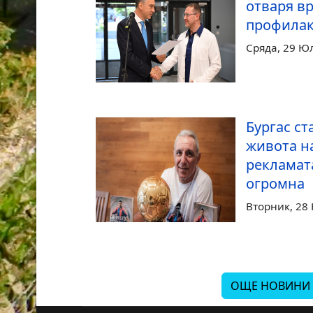
отваря в
профилак
Сряда, 29 Ю
Бургас ст
живота н
рекламата
огромна
Вторник, 28
ОЩЕ НОВИНИ