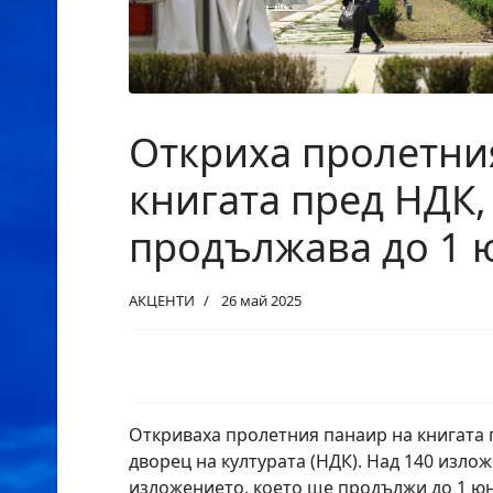
Откриха пролетни
книгата пред НДК,
продължава до 1 
АКЦЕНТИ
26 май 2025
Откриваха пролетния
панаир
на
книгата
дворец
на
културата (НДК). Над 140 излож
изложението, което ще продължи до 1 юн