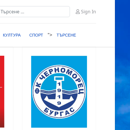
ърсене
Sign In
ype 2 or more characters for results.
">
КУЛТУРА
СПОРТ
ТЪРСЕНЕ