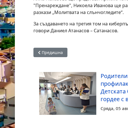
"Пренареждане", Никоела Иванова ще раз
разкази „Молитвата
на
слънчогледите“.
За създаването
на
третия том
на
киберпъ
говори Даниел Ата
на
сов – Сата
на
сов.
Предишна статия: Министърът на транспорт
Предишна
Родители
профилак
Детската 
гордее с 
Сряда, 05 ав