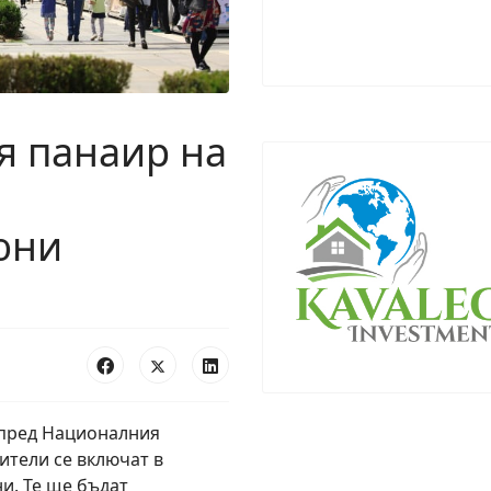
я панаир на
юни
пред
На
цио
на
лния
ители се включат в
и. Те ще бъдат