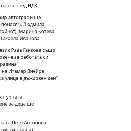
 парка пред НДК.
аир
автографи ще
 по
на
ся“), Людмила
сойно“), Мари
на
Котева,
Никоела Иванова.
 език Рада Ганкова също
овече за работата си
гради
на
“,
и
на
Итамар Виейра
а улица в дъждовен ден“
ултур
на
та
ене за деца ще
“.
ката Петя Антонова.
кия си трилър