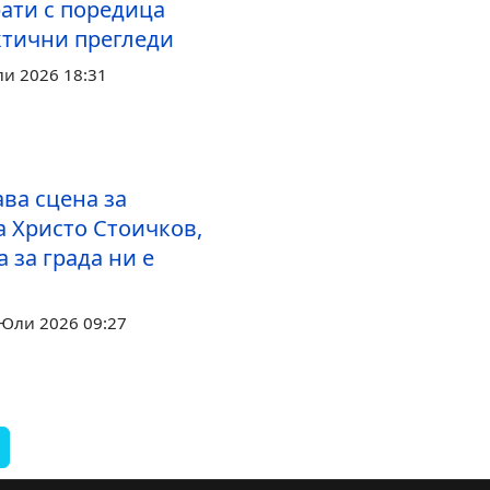
рати с поредица
тични прегледи
ли 2026 18:31
ава сцена за
а Христо Стоичков,
 за града ни е
 Юли 2026 09:27