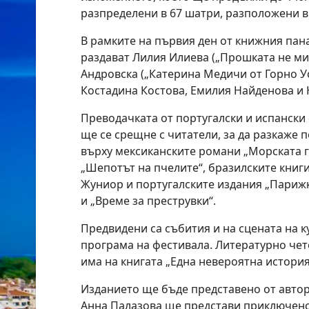
разпределени в 67 шатри, разположени в
В рамките
на
първия ден от книжния
пан
раздават Лилия Илиева („Прошката не ми
Андровска („Катери
на
Медичи от Горно У
Костади
на
Костова, Емилия
На
йденова и 
Преводачката от португалски и испански
ще се срещне с читатели, за да разкаже п
върху мексиканските романи „Морската 
„Шепотът
на
пчелите“, бразилските книг
Жуниор и португалските издания „Парижк
и „Време за преструвки“.
Предвидени са събития и
на
сце
на
та
на
к
програма
на
фестивала. Литературно чет
има
на
книгата
„Ед
на
невероят
на
история
Изданието ще бъде представено от автор
Ан
на
Палазова ще представи приключенс