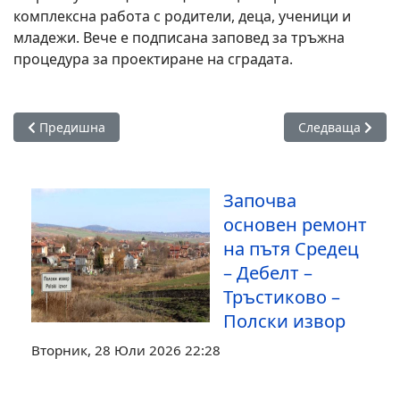
комплексна работа с родители, деца, ученици и
младежи. Вече е подписана заповед за тръжна
процедура за проектиране на сградата.
Предишна статия: Триумф за Ансамбъл “Здравец” на между
Следваща статия
Предишна
Следваща
Започва
основен ремонт
на пътя Средец
– Дебелт –
Тръстиково –
Полски извор
Вторник, 28 Юли 2026 22:28