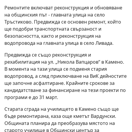
Ремонтите включват реконструкция и обновяване
на общинския път - главната улица на село
Тръстиково. Предвижда се основен ремонт, който
ще подобри транспортната свързаност и
безопасността, както и реконструкция на
водопровода на главната улица в село Ливада.
Предвижда се също реконструкция и
рехабилитация на ул. „Никола Вапцаров“ в Камено.
В момента на тази улица се подменя стария
водопровод, а след приключване на ВиК дейностите
ще започне асфалтиране. Крайните срокове за
кандидатстване за финансиране на тези проекти по
програми е до 31 март.
Старата сграда на училището в Камено също ще
бъде ремонтирана, каза още кметът Вардунски.
Общината планира да преобразува мястото на
старото училище в Общински център за