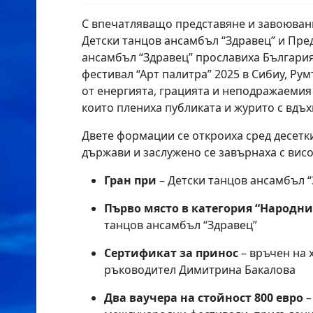
С впечатляващо представяне и завоюван
Детски танцов ансамбъл “Здравец” и Пре
ансамбъл “Здравец” прославиха Българи
фестивал “Арт палитра” 2025 в Сибиу, Ру
от енергията, грацията и неподражаемия
които плениха публиката и журито с вд
Двете формации се откроиха сред десетк
държави и заслужено се завърнаха с висо
Гран при
– Детски танцов ансамбъл 
Първо място в категория “Народни
танцов ансамбъл “Здравец”
Сертификат за принос
– връчен на 
ръководител Димитрина Бакалова
Два ваучера на стойност 800 евро
–