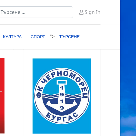
ърсене
Sign In
ype 2 or more characters for results.
">
КУЛТУРА
СПОРТ
ТЪРСЕНЕ