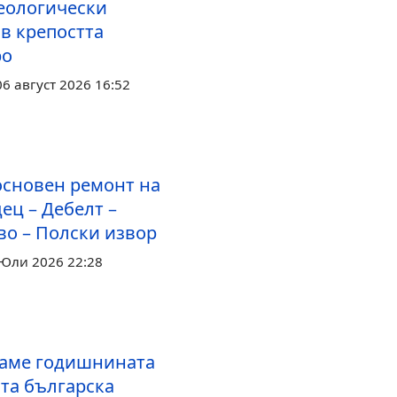
еологически
в крепостта
ро
6 август 2026 16:52
основен ремонт на
ец – Дебелт –
во – Полски извор
 Юли 2026 22:28
аме годишнината
ата българска