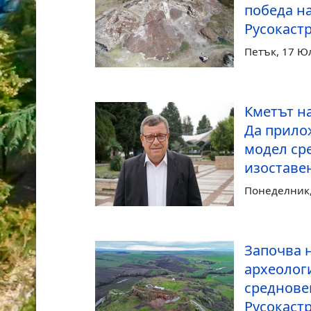
победа н
Русокаст
Петък, 17 Ю
Кметът н
Да прило
модел ср
изоставе
Понеделник,
Започва 
археолог
среднове
Русокаст