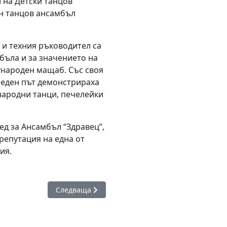
 на Детски танцов
н танцов ансамбъл
и техния ръководител са
бъла и за значението на
ународен мащаб. Със своя
реден път демонстрираха
 народни танци, печелейки
ед за Ансамбъл “Здравец”,
репутация на една от
ия.
рт с рецитал, патриотични слова и поднасяне на венци
Следваща статия: Камено кандидатства за фин
Следваща