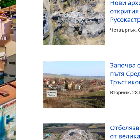
Нови арх
открития 
Русокаст
Четвъртък, 0
Започва 
пътя Сред
Тръстико
Вторник, 28
Отбелязв
от велик