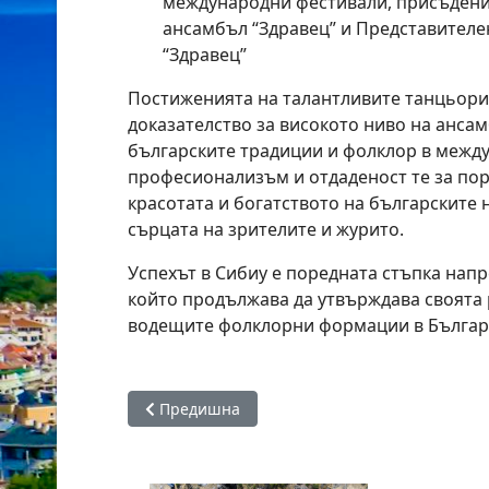
международни фестивали, присъдени
ансамбъл “Здравец” и Представителе
“Здравец”
Постиженията на талантливите танцьори 
доказателство за високото ниво на ансам
българските традиции и фолклор в межд
професионализъм и отдаденост те за по
красотата и богатството на българските
сърцата на зрителите и журито.
Успехът в Сибиу е поредната стъпка напр
който продължава да утвърждава своята 
водещите фолклорни формации в Българ
Предишна статия: Камено отбеляза Трети ма
Предишна