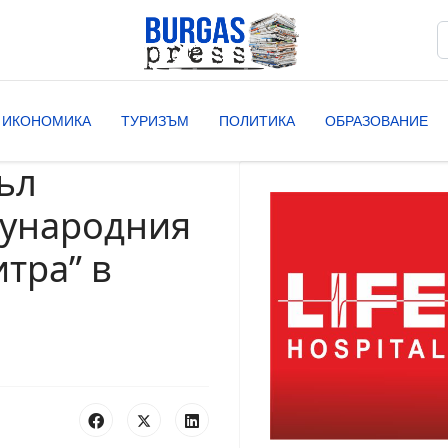
Т
T
ИКОНОМИКА
ТУРИЗЪМ
ПОЛИТИКА
ОБРАЗОВАНИЕ
ъл
дународния
итра” в