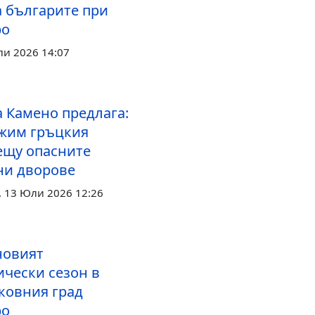
а българите при
ро
ли 2026 14:07
а Камено предлага:
жим гръцкия
ещу опасните
ни дворове
 13 Юли 2026 12:26
новият
ически сезон в
ковния град
ро