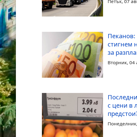
Петък, 07 ав
Пеканов:
стигнем 
за разпл
Вторник, 04 
Последни
с цени в 
предстои
Понеделник, 