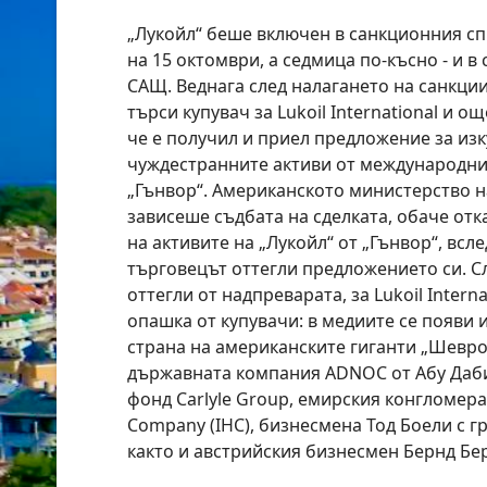
„Лукойл“ беше включен в санкционния с
на 15 октомври, а седмица по-късно - и в
САЩ. Веднага след налагането на санкции
търси купувач за Lukoil International и о
че е получил и приел предложение за из
чуждестранните активи от международни
„Гънвор“. Американското министерство н
зависеше съдбата на сделката, обаче отк
на активите на „Лукойл“ от „Гънвор“, всл
търговецът оттегли предложението си. Сл
оттегли от надпреварата, за Lukoil Intern
опашка от купувачи: в медиите се появи
страна на американските гиганти „Шевро
държавната компания ADNOC от Абу Даби
фонд Carlyle Group, емирския конгломерат
Company (IHC), бизнесмена Тод Боели с г
както и австрийския бизнесмен Бернд Бе