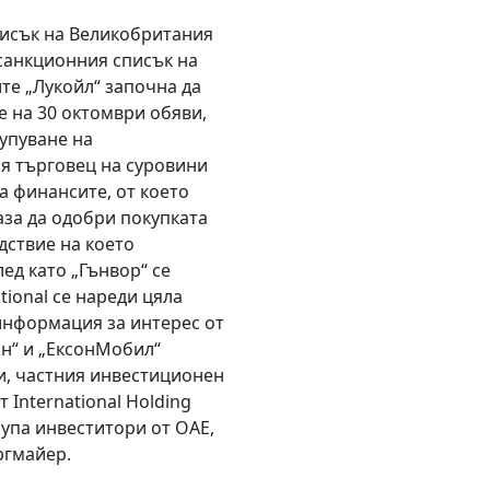
писък на Великобритания
 санкционния списък на
те „Лукойл“ започна да
ще на 30 октомври обяви,
купуване на
я търговец на суровини
а финансите, от което
аза да одобри покупката
едствие на което
ед като „Гънвор“ се
ational се нареди цяла
 информация за интерес от
н“ и „ЕксонМобил“
, частния инвестиционен
 International Holding
рупа инвеститори от ОАЕ,
ргмайер.