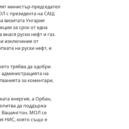
ият министър-председател
ОЛ с президента на САЩ
на визитата Унгария
кции за срок от една
 внася руски нефт и газ.
чи изключение от
пката на руски нефт, и
оето трябва да одобри
и администрацията на
тванията за коментари,
ката енергия, а Орбан,
е опитва да поддържа
 с Вашингтон. МОЛ се
ия НИС, която също е