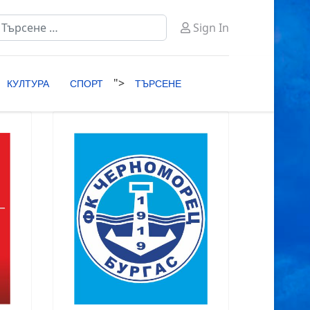
ърсене
Sign In
ype 2 or more characters for results.
">
КУЛТУРА
СПОРТ
ТЪРСЕНЕ