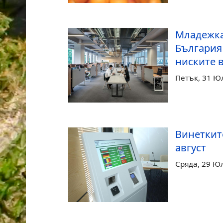
Младежка
България 
ниските в
Петък, 31 Ю
Винетките
август
Сряда, 29 Ю