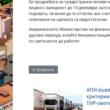
За продажбата на чуждестранни активи н
лиценз с валидност до 13 декември, като
подчерта, че може да го оттегли, ако счет
сключване на сделката са недостатъчни.
Aмериканското Министерство на финанси
удължи периода, в който бензиностанции
по света могат да работят.
Предишна статия: Правителството внася ко
Предишна
АПИ въве
критерии
ТИР-овет