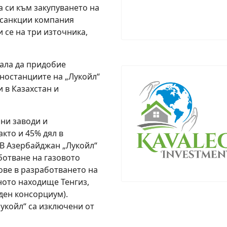
 си към закупуването на
 санкции компания
 се на три източника,
ала да придобие
ностанциите на „Лукойл“
и в Казахстан и
ни заводи и
кто и 45% дял в
 В Азербайджан „Лукойл“
ботване на газовото
ове в разработването на
ното находище Тенгиз,
ден консорциум).
Лукойл“ са изключени от