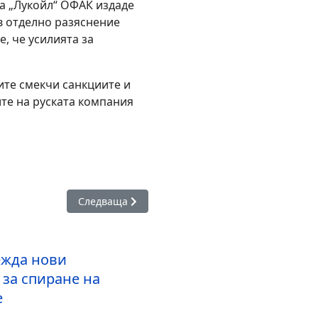
а „Лукойл“ ОФАК издаде
 в отделно разяснение
е, че усилията за
те смекчи санкциите и
те на руската компания
ригирания проектобюджет в понеделник
Следваща статия: ЕС постигна споразумение за 
Следваща
жда нови
 за спиране на
е