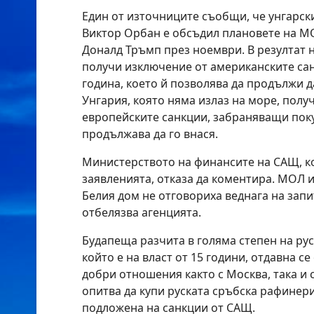
Един от източниците съобщи, че унгарск
Виктор Орбан е обсъдил плановете на М
Доналд Тръмп през ноември. В резултат 
получи изключение от американските сан
година, което й позволява да продължи да
Унгария, която няма излаз на море, полу
европейските санкции, забраняващи поку
продължава да го внася.
Министерството на финансите на САЩ, к
заявленията, отказа да коментира. МОЛ 
Белия дом не отговориха веднага на запи
отбелязва агенцията.
Будапеща разчита в голяма степен на рус
който е на власт от 15 години, отдавна с
добри отношения както с Москва, така и
опитва да купи руската сръбска рафинер
подложена на санкции от САЩ.