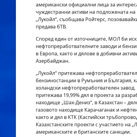
американски официални лица за интереса
чуждестранни активи на подложената на
„Лукойл“, съобщава Ройтерс, позовавайки
предава бТВ.
Според един от източниците, МОЛ би иск
нефтопреработвателните заводи и бензи
в Европа, както и дялове в добивни актив
Азербайджан.
„Лукойл“ притежава нефтопреработвател
бензиностанции в Румъния и България, ка
холандски нефтопреработвателен завод.
притежава 19,99% дял в проекта за разра
находище „Шах-Дениз“, в Казахстан – дял
газовото находище Карачаганак и нефте
както и дял в КТК (Каспийски тръбопрово
Казахстанските проекти с участието на „
американските и британските санкции.