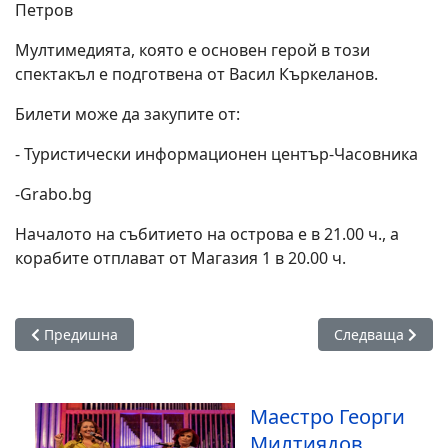
Петров
Мултимедията, която е основен герой в този
спектакъл е подготвена от Васил Къркеланов.
Билети може да закупите от:
- Туристически информационен център-Часовника
-Grabo.bg
Началото на събитието на острова е в 21.00 ч., а
корабите отплават от Магазия 1 в 20.00 ч.
Предишна статия: Държавна опера – Бургас отбелязва 24
Следваща статия
Предишна
Следваща
Маестро Георги
Милтиядов