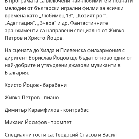
В програмата са включени най-любимите и познати
мелодии от български игрални филми за всички
времена като „Любимец 13“, „Козият рог“,
„Адаптация“, „Вчера“ и др. Фантастичните
аранжименти са направени специално от Живко
Петров и Христо Йоцов.
На сцената до Хилда и Плевенска филхармония с
диригент Борислав Йоцов ще бъдат отново едни от
най-добрите и утвърдени джазови музиканти в
България:
Христо Йоцов - барабани
Живко Петров - пиано
Димитър Карамфилов - контрабас
Михаил Йосифов - тромпет
Специални гости са: Теодосий Спасов и Васил