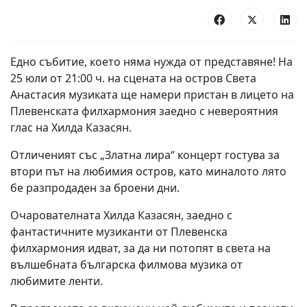
Едно събитие, което няма нужда от представяне! На
25 юли от 21:00 ч. на сцената на остров Света
Анастасия музиката ще намери пристан в лицето на
Плевенската филхармония заедно с невероятния
глас на Хилда Казасян.
Отличеният със „Златна лира“ концерт гостува за
втори път на любимия остров, като миналото лято
бе разпродаден за броени дни.
Очарователната Хилда Казасян, заедно с
фантастичните музиканти от Плевенска
филхармония идват, за да ни потопят в света на
вълшебната българска филмова музика от
любимите ленти.