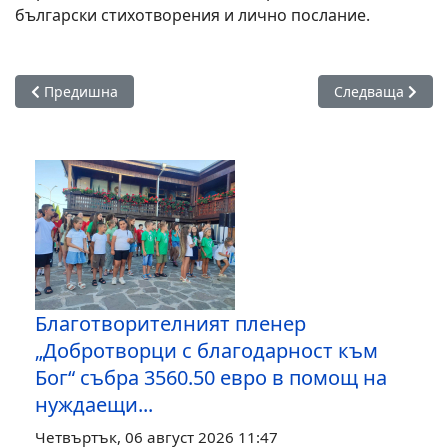
български стихотворения и лично послание.
Предишна статия: Денят на българската независимост бе 
Следваща статия
Предишна
Следваща
Благотворителният пленер
„Добротворци с благодарност към
Бог“ събра 3560.50 евро в помощ на
нуждаещи...
Четвъртък, 06 август 2026 11:47