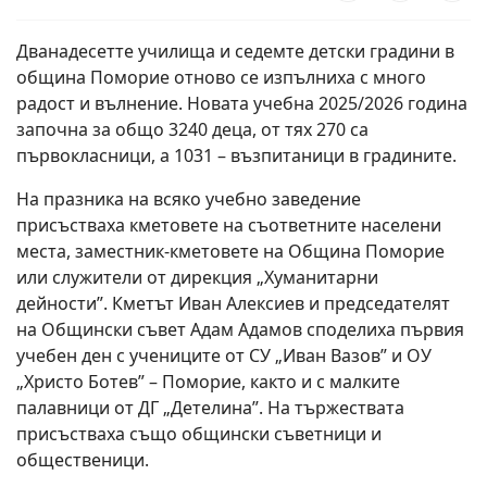
Дванадесетте училища и седемте детски градини в
община Поморие отново се изпълниха с много
радост и вълнение. Новата учебна 2025/2026 година
започна за общо 3240 деца, от тях 270 са
първокласници, а 1031 – възпитаници в градините.
На празника на всяко учебно заведение
присъстваха кметовете на съответните населени
места, заместник-кметовете на Община Поморие
или служители от дирекция „Хуманитарни
дейности”. Кметът Иван Алексиев и председателят
на Общински съвет Адам Адамов споделиха първия
учебен ден с учениците от СУ „Иван Вазов” и ОУ
„Христо Ботев” – Поморие, както и с малките
палавници от ДГ „Детелина”. На тържествата
присъстваха също общински съветници и
общественици.