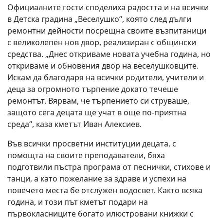
Официалните гости споделиха радостта и на всички
в Детска градина „Веселушко“, която след дълги
ремонтни дейности посрещна своите възпитаници
с великолепен нов двор, реализиран с общински
средства. „Днес откриваме новата учебна година, но
откриваме и обновения двор на веселушковците.
Искам да благодаря на всички родители, учители и
деца за огромното търпение докато течеше
ремонтът. Вярвам, че търпението си струваше,
защото сега децата ще учат в още по-приятна
среда“, каза кметът Иван Алексиев.
Във всички просветни институции децата, с
помощта на своите преподаватели, бяха
подготвили пъстра програма от песнички, стихове и
танци, а като пожелание за здраве и успехи на
повечето места бе отслужен водосвет. Както всяка
година, и този път кметът подари на
първокласниците богато илюстровани книжки с