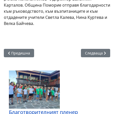
Карталов. Община Поморие отправя благодарности
към ръководството, към възпитаниците и към
отдадените учители Светла Калева, Нина Куртева и
Велка Байчева.
Предишна статия: Предстои церемония по награждаване н
Следваща статия
Предишна
Следваща
Благотворителният пленер