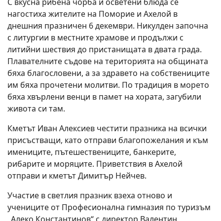
С вкусна рибена чорба и осветени блюда се
нагостиха жителите на Поморие и Ахелой в
днешния празничен 6 декември. Никулден започна
с литургии в местните храмове и продължи с
литийни шествия до пристанищата в двата града.
Плавателните съдове на територията на общината
бяха благословени, а за здравето на собствениците
им бяха прочетени молитви. По традиция в морето
бяха хвърлени венци в памет на хората, загубили
живота си там.
Кметът Иван Алексиев честити празника на всички
присъстващи, като отправи благопожелания и към
имениците, пътешествениците, банкерите,
рибарите и моряците. Приветствия в Ахелой
отправи и кметът Димитър Нейчев.
Участие в светлия празник взеха отново и
учениците от Професионална гимназия по туризъм
„Алеко Константинов“ с директор Валентин