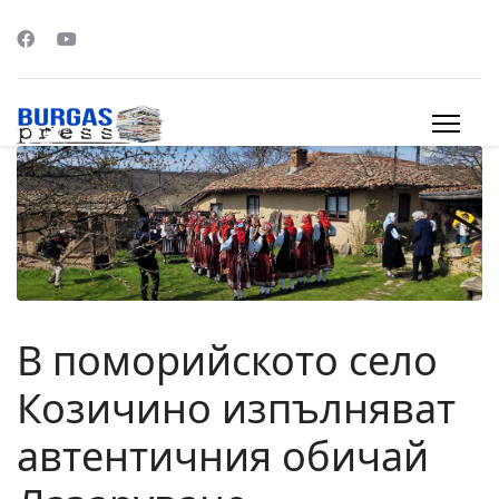
s.
В поморийското село
Козичино изпълняват
автентичния обичай