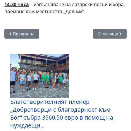
14.30 часа
– изпълняване на лазарски песни и хора,
поемане към местността „Долник”.
Предишна статия: Поморие остава без вода във вторник з
Следваща стати
Предишна
Следваща
Благотворителният пленер
„Добротворци с благодарност към
Бог“ събра 3560.50 евро в помощ на
нуждаещи...