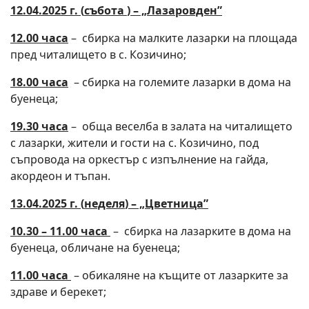
12.04.2025 г.
(
събота
)
– „Лазаровден”
12.00 часа
– сбирка на малките лазарки на площада
пред читалището в с. Козичино;
18.
00
часа
– сбирка на големите лазарки в дома на
буенеца;
19
.
3
0 часа
– обща веселба в залата на читалището
с лазарки, жители и гости на с. Козичино, под
съпровода на оркестър с изпълнение на гайда,
акордеон и тъпан.
13.04.2025 г.
(
неделя
)
– „Цветница”
10.30 – 11.00 часа
– сбирка на лазарките в дома на
буенеца, обличане на буенеца;
11.00 часа
– обикаляне на къщите от лазарките за
здраве и берекет;