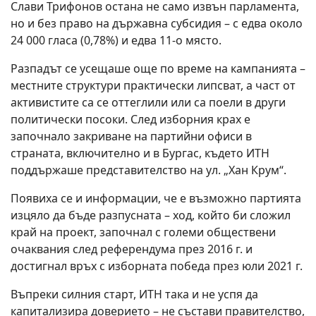
Слави Трифонов
остана не само извън парламента,
но и без право на държавна субсидия – с едва около
24 000 гласа (0,78%) и едва 11-о място.
Разпадът се усещаше още по време на кампанията –
местните структури практически липсват, а част от
активистите са се оттеглили или са поели в други
политически посоки. След изборния крах е
започнало закриване на партийни офиси в
страната, включително и в
Бургас
, където ИТН
поддържаше представителство на ул. „Хан Крум“.
Появиха се и информации, че е възможно партията
изцяло да бъде разпусната – ход, който би сложил
край на проект, започнал с големи обществени
очаквания след референдума през 2016 г. и
достигнал връх с изборната победа през юли 2021 г.
Въпреки силния старт, ИТН така и не успя да
капитализира доверието – не състави правителство,