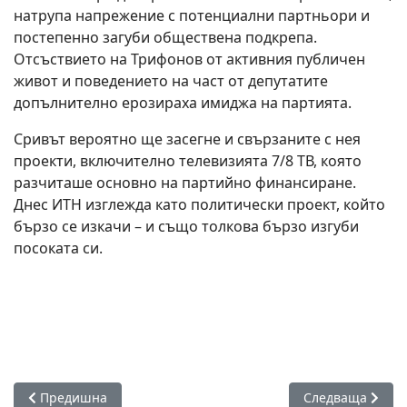
натрупа напрежение с потенциални партньори и
постепенно загуби обществена подкрепа.
Отсъствието на Трифонов от активния публичен
живот и поведението на част от депутатите
допълнително ерозираха имиджа на партията.
Сривът вероятно ще засегне и свързаните с нея
проекти, включително телевизията 7/8 ТВ, която
разчиташе основно на партийно финансиране.
Днес ИТН изглежда като политически проект, който
бързо се изкачи – и също толкова бързо изгуби
посоката си.
Предишна статия: ГЕРБ-СДС без завои: няма подкрепа за к
Следваща статия
Предишна
Следваща