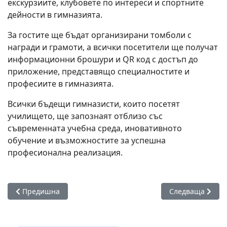
екскурзиите, клубовете по интереси и спортните
дейности в гимназията.
За гостите ще бъдат организирани томболи с
награди и грамоти, а всички посетители ще получат
информационни брошури и QR код с достъп до
приложение, представящо специалностите и
професиите в гимназията.
Всички бъдещи гимназисти, които посетят
училището, ще запознаят отблизо със
съвременната учебна среда, иновативното
обучение и възможностите за успешна
професионална реализация.
Предишна статия: Академична лекция за Тибет представя 
Следваща статия
Предишна
Следваща