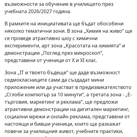
възможности за обучение в училището през
учебната 2026/2027 година.
В рамките на инициативата ще бъдат обособени
няколко тематични зони. В зона „Химия на живо“ ще
се проведе атрактивно шоу с химични
експерименти, арт зона „Красотата на химията“ и
демонстрации „Поглед през микроскоп“,
представени от ученици от X и XI клас.
Зона „IT и твоето бъдеще“ ще даде възможност
седмокласниците сами да създадат мини
приложение или да участват в предизвикателството
„Сглоби компютър за 10 минути“, а третата зона - „Е-
търговия, маркетинг и реклама“, ще предложи
атрактивни демонстрации на дигитален маркетинг,
социални мрежи и онлайн реклама, представени от
настоящи и бивши ученици, които ще разкажат
повече за училищния живот, учебните практики,