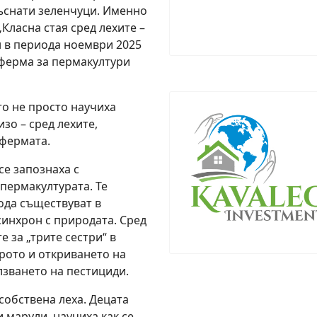
къснати зеленчуци. Именно
Класна стая сред лехите –
н в периода ноември 2025
иоферма за пермакултури
то не просто научиха
зо – сред лехите,
 фермата.
е запознаха с
пермакултурата. Те
вода съществуват в
 синхрон с природата. Сред
 за „трите сестри“ в
рото и откриването на
лзването на пестициди.
собствена леха. Децата
и марули, научиха как се