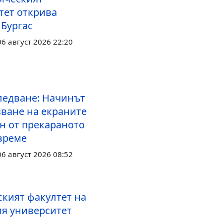
тет открива
 Бургас
6 август 2026 22:20
ледване: Начинът
зване на екраните
ен от прекараното
 време
6 август 2026 08:52
ският факултет на
я университет