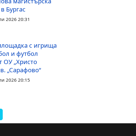
нова магистърска
в Бургас
ли 2026 20:31
площадка с игрища
бол и футбол
т ОУ „Христо
кв. „Сарафово“
ли 2026 20:15