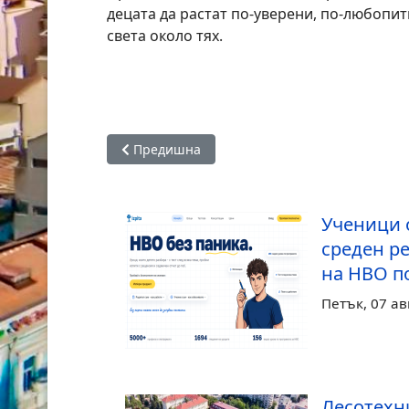
децата да растат по-уверени, по-любопит
света около тях.
Предишна статия: ОУ „П. Р. Славейков“ отк
Предишна
Ученици о
среден ре
на НВО п
Петък, 07 ав
Лесотехн