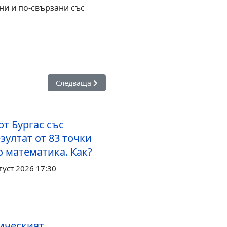
ни и по-свързани със
ри модерен STEM център за обучение, изследване и иновации
Следваща статия: Общо 88 педагози от Бургас 
Следваща
т Бургас със
зултат от 83 точки
о математика. Как?
густ 2026 17:30
ическият