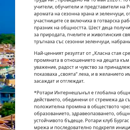
учители, обучители и представители на Р
аромата на сезонна храна и зеленчуци, о
участниците се включиха в готварска ра
празник на общността. Шест деца получ
за природата, пчелите и животинския свят
тръгнаха със сезонни зеленчуци, набрани
Най-ценният резултат от „Класна стая сре
промяната в отношението на децата към 
уважение, радост и чувство за принадлежн
показваха „своята“ леха, и в желанието и
засаждат и отглеждат.
*Ротари Интернешънъл е глобална общно
действието, обединени от стремежа да с
положителна промяна в обществото чрез
образованието, здравеопазването, общн
устойчивото бъдеще. Ротари клуб Бургас 
мрежа и последователно подкрепя иници