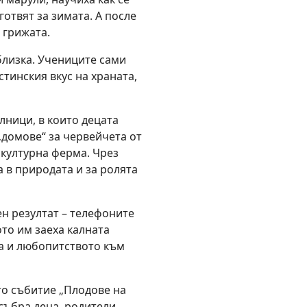
готвят за зимата. А после
 грижата.
близка. Учениците сами
стинския вкус на храната,
ници, в които децата
„домове“ за червейчета от
културна ферма. Чрез
а в природата и за ролята
н резултат – телефоните
ото им заеха калната
та и любопитството към
о събитие „Плодове на
 събра деца, родители,