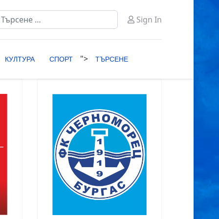
ърсене
Sign In
ype 2 or more characters for results.
">
КУЛТУРА
СПОРТ
ТЪРСЕНЕ