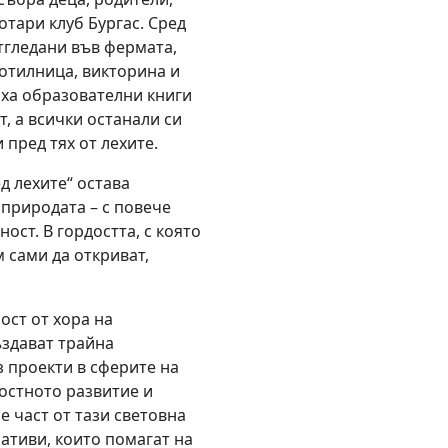
отари клуб Бургас. Сред
тгледани във фермата,
ботилница, викторина и
иха образователни книги
, а всички останали си
 пред тях от лехите.
д лехите“ остава
природата – с повече
ост. В гордостта, с която
м сами да откриват,
ст от хора на
ъздават трайна
 проекти в сферите на
остното развитие и
е част от тази световна
ативи, които помагат на