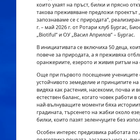
които ухаят на пръст, билки и прясно от
такова преживяване предложи проектът „
запознаваме се с природата“, реализира
г. – май 2026 г. от Ротари клуб Бургас, Б
„Biotiful“ и ОУ „Васил Априлов“ – Бургас.
В инициативата се включиха 50 деца, кои
повече за природата, а я преживяха отбли
оранжериите, езерото и живия ритъм на
Още при първото посещение учениците с
устойчивото земеделие и принципите на 
видяха как растения, насекоми, почва и 
естествен баланс, когато човек работи в
най-вълнуващите моменти бяха историите
градината, търсенето на жабки около езе
билки, които пазят зеленчуците без изпо
Особен интерес предизвика работата по 
подготвиха почвата, засадиха чесън, лук 