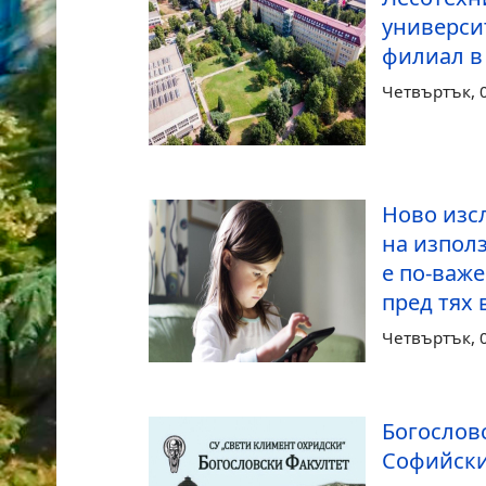
универси
филиал в
Четвъртък, 0
Ново изс
на изпол
е по-важ
пред тях
Четвъртък, 0
Богослов
Софийски