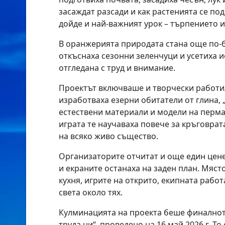
засаждат разсади и как растенията се под
дойде и най-важният урок – търпението и
В оранжерията природата стана още по-
откъснаха сезонни зеленчуци и усетиха и
отгледана с труд и внимание.
Проектът включваше и творчески работил
изработваха езерни обитатели от глина, 
естествени материали и модели на перма
играта те научаваха повече за кръговрат
на всяко живо същество.
Организаторите отчитат и още един цене
и екраните останаха на заден план. Мяст
кухня, игрите на открито, екипната рабо
света около тях.
Кулминацията на проекта беше финалнот
труда ни“, проведено на 16 май 2026 г. То