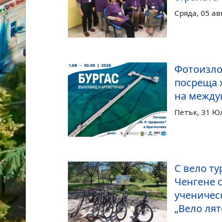
Сряда, 05 ав
Фотоизло
посреща 
на между
Петък, 31 Ю
С вело ту
Ченгене 
ученичес
„Вело лят