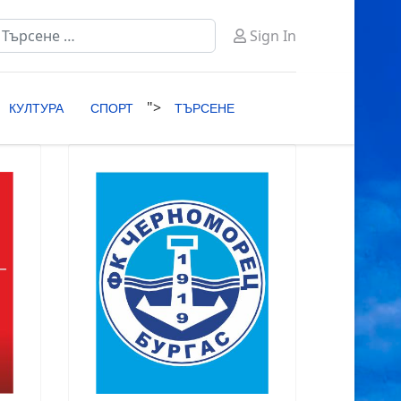
ърсене
Sign In
ype 2 or more characters for results.
">
КУЛТУРА
СПОРТ
ТЪРСЕНЕ