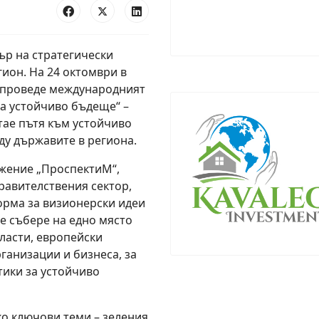
тър на стратегически
ион. На 24 октомври в
 проведе международният
а устойчиво бъдеще“ –
тае пътя към устойчиво
ду държавите в региона.
ужение „ПроспектиМ“,
равителствения сектор,
форма за визионерски идеи
е събере на едно място
ласти, европейски
ганизации и бизнеса, за
тики за устойчиво
о ключови теми – зеления