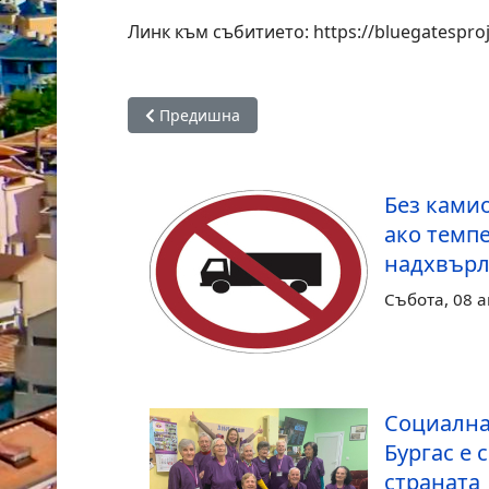
Линк към събитието: https://bluegatespro
Предишна статия: Бургас вече си има пейка
Предишна
Без камио
ако темпе
надхвърл
Събота, 08 а
Социална
Бургас е 
страната