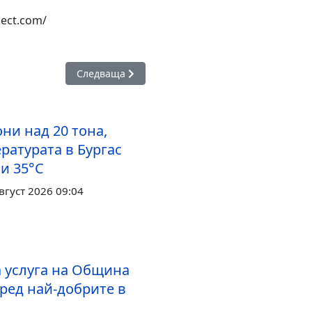
ject.com/
 за кърмачки
Следваща статия: Авариен ремонт в деривация 
Следваща
ни над 20 тона,
ратурата в Бургас
и 35°С
вгуст 2026 09:04
 услуга на Община
сред най-добрите в