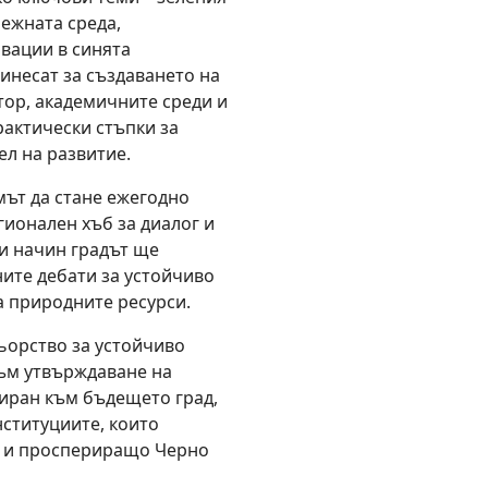
режната среда,
вации в синята
инесат за създаването на
ор, академичните среди и
рактически стъпки за
ел на развитие.
мът да стане ежегодно
гионален хъб за диалог и
и начин градът ще
ните дебати за устойчиво
а природните ресурси.
ьорство за устойчиво
към утвърждаване на
иран към бъдещето град,
нституциите, които
но и проспериращо Черно