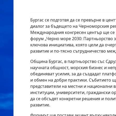
Бургас се подготвя да се превърне в цен
диалог за бъдещето на Черноморския рег
Международния конгресен център ще се
форум „Черно море 2030: Партньорство з
ключова инициатива, която цели да очер
развитие и по-тясно сътрудничество меж
Община Бургас, в партньорство със Сдр
научната общност, морския бизнес и неп
обединяват усилия, за да създадат плат
и обмен на добри практики. Събитието щ
представители на местни и национални в
институции, университети, граждански ор
да се обсъдят конкретни решения и поли
развитие.
Форумът ще постави акцент върху няколк