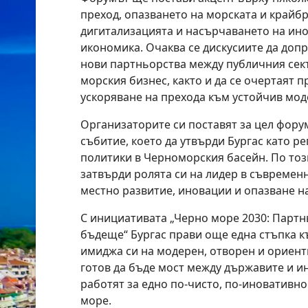
преход, опазването на морската и крайб
дигитализацията и насърчаването на ино
икономика. Очаква се дискусиите да допр
нови партньорства между публичния сект
морския бизнес, както и да се очертаят п
ускоряване на прехода към устойчив мод
Организаторите си поставят за цел фору
събитие, което да утвърди Бургас като ре
политики в Черноморския басейн. По тоз
затвърди ролята си на лидер в съвремен
местно развитие, иновации и опазване н
С инициативата „Черно море 2030: Партн
бъдеще“ Бургас прави още една стъпка 
имиджа си на модерен, отворен и ориент
готов да бъде мост между държавите и и
работят за едно по-чисто, по-иноватив
море.