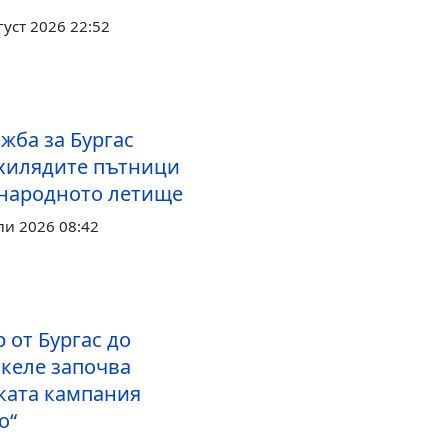
густ 2026 22:52
жба за Бургас
хилядите пътници
народното летище
ли 2026 08:42
р от Бургас до
скеле започва
ката кампания
о“