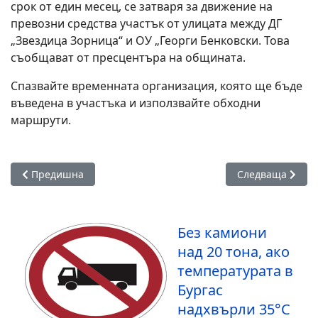
срок от един месец, се затваря за движение на
превозни средства участък от улицата между ДГ
„Звездица Зорница“ и ОУ „Георги Бенковски. Това
съобщават от пресцентъра на общината.
Спазвайте временната организация, която ще бъде
въведена в участъка и използвайте обходни
маршрути.
Предишна статия: Временно затварят част от паркинга на
Следваща статия
Предишна
Следваща
Без камиони
над 20 тона, ако
температурата в
Бургас
надхвърли 35°С