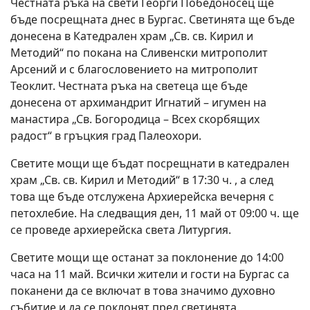
Честната ръка на свети Георги Победоносец ще
бъде посрещната днес в Бургас. Светинята ще бъде
донесена в Катедрален храм „Св. св. Кирил и
Методий“ по покана на Сливенски митрополит
Арсений и с благословението на митрополит
Теоклит. Честната ръка на светеца ще бъде
донесена от архимандрит Игнатий – игумен на
манастира „Св. Богородица – Всех скорбящих
радост“ в гръцкия град Палеохори.
Светите мощи ще бъдат посрещнати в катедрален
храм „Св. св. Кирил и Методий“ в 17:30 ч. , а след
това ще бъде отслужена Архиерейска вечерня с
петохлебие. На следващия ден, 11 май от 09:00 ч. ще
се проведе архиерейска света Литургия.
Светите мощи ще останат за поклонение до 14:00
часа на 11 май. Всички жители и гости на Бургас са
поканени да се включат в това значимо духовно
събитие и да се поклонят пред светинята.