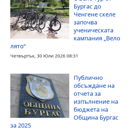
Бургас до
Ченгене скеле
започва
ученическата
кампания „Вело
лято“
Четвъртък, 30 Юли 2026 08:31
Публично
обсъждане на
отчета за
изпълнение на
бюджета на
Община Бургас
за 2025