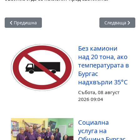
Предишна статия: В чест на Деня на българската просвета 
Следваща статия
Предишна
Следваща
Без камиони
над 20 тона, ако
температурата в
Бургас
надхвърли 35°С
Събота, 08 август
2026 09:04
Социална
услуга на
Община Бургас