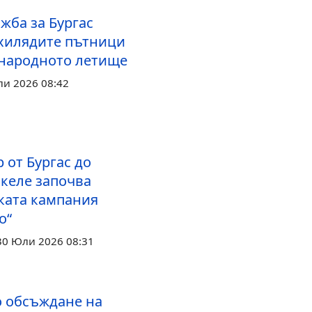
жба за Бургас
хилядите пътници
народното летище
ли 2026 08:42
р от Бургас до
скеле започва
ката кампания
о“
30 Юли 2026 08:31
 обсъждане на