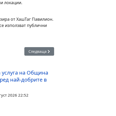
ни локации.
изира от ХашТаг Павилион.
 се използват публични
пред подвига на Ботев и загиналите за свободата на България
Следваща статия: Кметът Димитър Николов: "Не
Следваща
 услуга на Община
сред най-добрите в
густ 2026 22:52