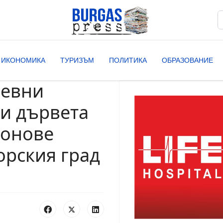
Т
T
ИКОНОМИКА
ТУРИЗЪМ
ПОЛИТИКА
ОБРАЗОВАНИЕ
ревни
ви дървета
тонове
орския град