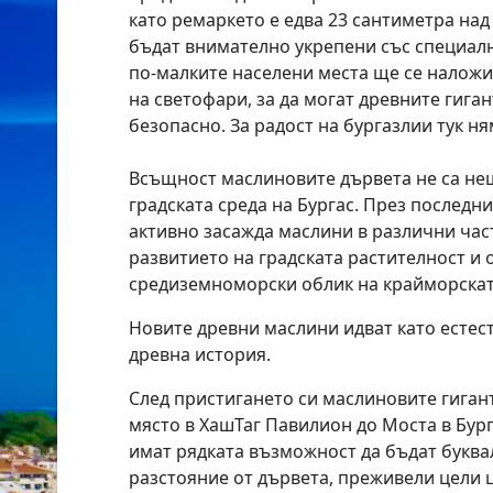
като ремаркето е едва 23 сантиметра над
бъдат внимателно укрепени със специалн
по-малките населени места ще се налож
на светофари, за да могат древните гига
безопасно. За радост на бургазлии тук ня
Всъщност маслиновите дървета не са не
градската среда на Бургас. През послед
активно засажда маслини в различни част
развитието на градската растителност и
средиземноморски облик на крайморскат
Новите древни маслини идват като естес
древна история.
След пристигането си маслиновите гиган
място в ХашТаг Павилион до Моста в Бург
имат рядката възможност да бъдат буква
разстояние от дървета, преживели цели 