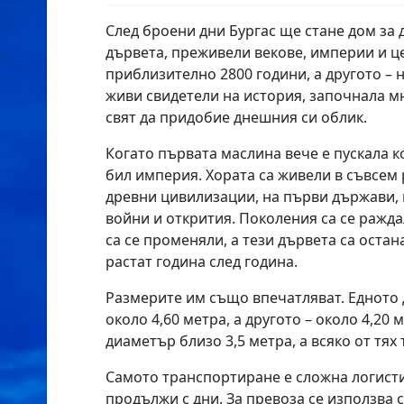
След броени дни Бургас ще стане дом за
дървета, преживели векове, империи и це
приблизително 2800 години, а другото – н
живи свидетели на история, започнала 
свят да придобие днешния си облик.
Когато първата маслина вече е пускала к
бил империя. Хората са живели в съвсем 
древни цивилизации, на първи държави, 
войни и открития. Поколения са се ражда
са се променяли, а тези дървета са оста
растат година след година.
Размерите им също впечатляват. Едното
около 4,60 метра, а другото – около 4,20
диаметър близо 3,5 метра, а всяко от тях 
Самото транспортиране е сложна логист
продължи с дни. За превоза се използва 