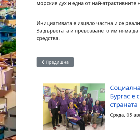
морския дух и една от най-атрактивните 
Инициативата е изцяло частна и се реал
За дърветата и превозването им няма да
средства.
Предишна статия: Димитър Николов: Поклон 
Предишна
Социална
Бургас е 
страната
Сряда, 05 ав