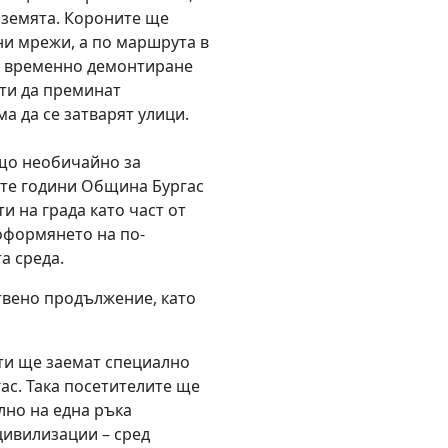
 земята. Короните ще
и мрежи, а по маршрута в
и временно демонтиране
нти да преминат
ма да се затварят улици.
що необичайно за
ните години Община Бургас
и на града като част от
 оформянето на по-
а среда.
твено продължение, като
ти ще заемат специално
ас. Така посетителите ще
лно на една ръка
цивилизации – сред