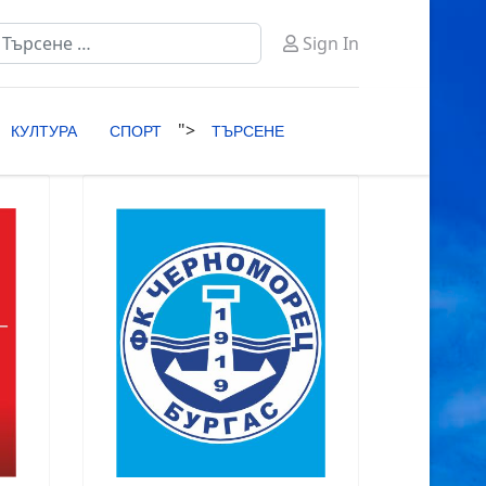
ърсене
Sign In
ype 2 or more characters for results.
">
КУЛТУРА
СПОРТ
ТЪРСЕНЕ