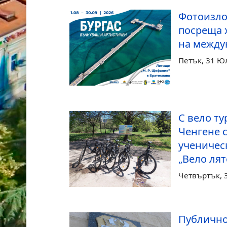
Фотоизло
посреща 
на между
Петък, 31 Ю
С вело ту
Ченгене 
ученичес
„Вело лят
Четвъртък, 
Публично