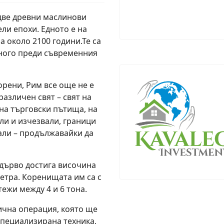
 две древни маслинови
ли епохи. Едното е на
а около 2100 години.Те са
много преди съвременния
орени, Рим все още не е
различен свят – свят на
на търговски пътища, на
ли и изчезвали, граници
нали – продължавайки да
 дърво достига височина
 метра. Коренищата им са с
тежи между 4 и 6 тона.
ична операция, която ще
специализирана техника,