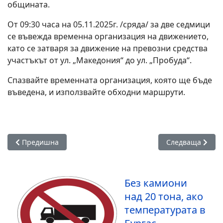
общината.
От 09:30 часа на 05.11.2025г. /сряда/ за две седмици
се въвежда временна организация на движението,
като се затваря за движение на превозни средства
участъкът от ул. „Македония“ до ул. „Пробуда“.
Спазвайте временната организация, която ще бъде
въведена, и използвайте обходни маршрути.
Предишна статия: 2000 души бягаха на Маратон Бургас, вдъ
Следваща статия
Предишна
Следваща
Без камиони
над 20 тона, ако
температурата в