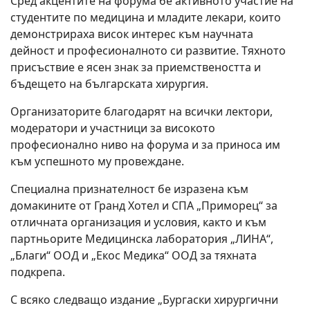
Конференцията събра водещи специалисти от
различни хирургични направления, преподаватели,
специализанти, млади лекари и студенти по
медицина. В рамките на научната програма бяха
представени актуални теми, иновативни методи и
съвременни тенденции в диагностиката и
хирургичното лечение, които провокираха оживени
професионални дискусии и обмен на ценен
практически опит.
Сред акцентите на форума бе активното участие на
студентите по медицина и младите лекари, които
демонстрираха висок интерес към научната
дейност и професионалното си развитие. Тяхното
присъствие е ясен знак за приемствеността и
бъдещето на българската хирургия.
Организаторите благодарят на всички лектори,
модератори и участници за високото