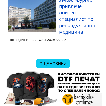
онкологичен
център и
Белодробната
болница са с
нови
управители
Вторник, 28 Юли 2026 18:39
УМБАЛ-Бургас
привлече
опитен
специалист по
репродуктивна
медицина
Понеделник, 27 Юли 2026 09:29