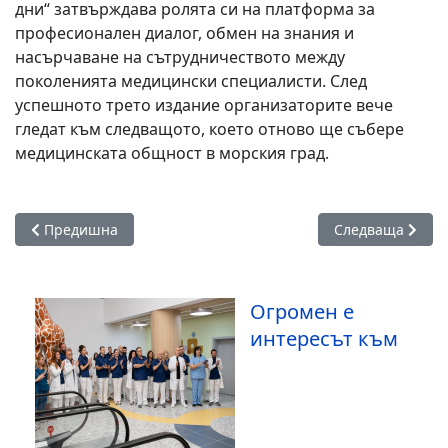
професионално ниво на форума и за приноса им
към успешното му провеждане.
Специална признателност бе изразена към
домакините от Гранд Хотел и СПА „Приморец“ за
отличната организация и условия, както и към
партньорите Медицинска лаборатория „ЛИНА“,
„Благи“ ООД и „Екос Медика“ ООД за тяхната
подкрепа.
С всяко следващо издание „Бургаски хирургични
дни“ затвърждава ролята си на платформа за
професионален диалог, обмен на знания и
насърчаване на сътрудничеството между
поколенията медицински специалисти. След
успешното трето издание организаторите вече
гледат към следващото, което отново ще събере
медицинската общност в морския град.