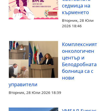
започва в
Бургас на 3
август
Петък, 31 Юли 2026 20:27
Ето как Бургас
отбелязва
Световната
седмица на
кърменето
Вторник, 28 Юли
2026 18:46
Комплексният