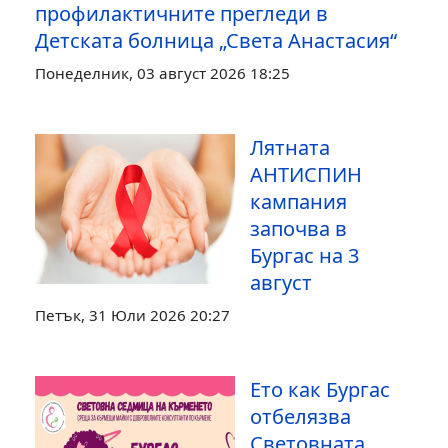
Предишна статия: Бургаски лекари с научен труд за успеш
Следваща статия
Предишна
Следваща
Огромен е
интересът към
профилактичните прегледи в
Детската болница „Света Анастасия“
Понеделник, 03 август 2026 18:25
Лятната
АНТИСПИН
кампания