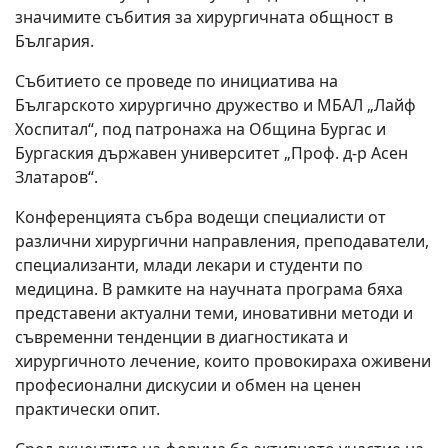
медицината
ЗДРАВЕ
01 Юни 2026
Бургас бе домакин на третото издание на научната
конференция „Бургаски хирургични дни“ – форум,
който все по-уверено се утвърждава като едно от
значимите събития за хирургичната общност в
България.
Събитието се проведе по инициатива на
Българското хирургично дружество и МБАЛ „Лайф
Хоспитал“, под патронажа на Община Бургас и
Бургаския държавен университет „Проф. д-р Асен
Златаров“.