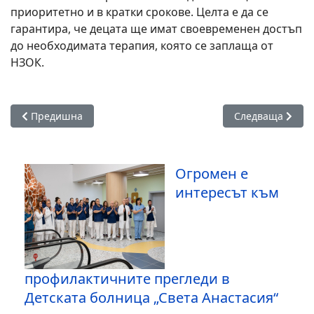
приоритетно и в кратки срокове. Целта е да се
гарантира, че децата ще имат своевременен достъп
до необходимата терапия, която се заплаща от
НЗОК.
Предишна статия: Заради недостиг на лекари, областни гра
Следваща статия
Предишна
Следваща
Огромен е
интересът към
профилактичните прегледи в
Детската болница „Света Анастасия“