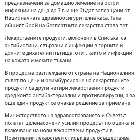
предназначени за домашно лечение на остри
инфекции на деца до 7 г. и ще бъдат заплащани от
Националната здравноосигурителна каса. Така
общият брой на безплатните лекарства става пет.
Лекарствените продукти, включени в Списъка, са
антибиотици, свързани с инфекции в горните и
долните дихателни пътища, отит, както и инфекции
на кожата и меките тъкани.
В процес на разглеждане от страна на Националния
съвет по цени и реимбурсиране на лекарствените
продукти са други четири лекарствени продукти,
сред които антибактериални и противовирусни, а за
още един продукт се очаква решение за приемане.
Министерството на здравеопазването и Съветът
полагат целенасочени усилия процесът по оценка и
включване на нови лекарствени продукти в
Позитивния лекарствен списък да се осъществява