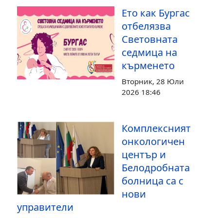
Ето как Бургас
отбелязва
Световната
седмица на
кърменето
Вторник, 28 Юли
2026 18:46
Комплексният
онкологичен
център и
Белодробната
болница са с
нови
управители