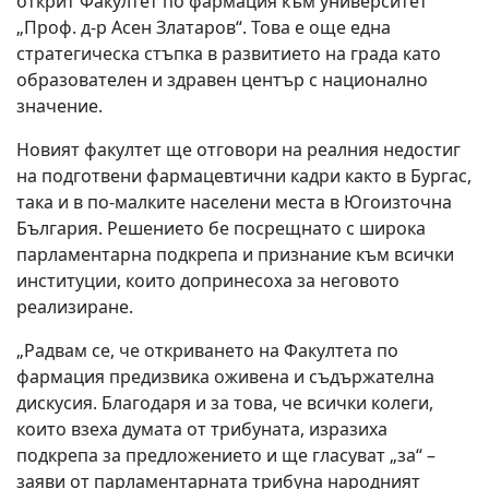
открит Факултет по фармация към университет
„Проф. д-р Асен Златаров“. Това е още една
стратегическа стъпка в развитието на града като
образователен и здравен център с национално
значение.
Новият факултет ще отговори на реалния недостиг
на подготвени фармацевтични кадри както в Бургас,
така и в по-малките населени места в Югоизточна
България. Решението бе посрещнато с широка
парламентарна подкрепа и признание към всички
институции, които допринесоха за неговото
реализиране.
„Радвам се, че откриването на Факултета по
фармация предизвика оживена и съдържателна
дискусия. Благодаря и за това, че всички колеги,
които взеха думата от трибуната, изразиха
подкрепа за предложението и ще гласуват „за“ –
заяви от парламентарната трибуна народният