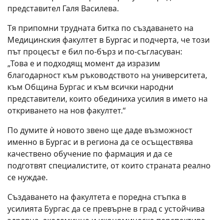
представител Галя Василева.
Тя припомни трудната битка по създаването на
Медицинския факултет в Бургас и подчерта, че този
път процесът е бил по-бърз и по-съгласуван:
„Това е и подходящ момент да изразим
благодарност към ръководството на университета,
към Община Бургас и към всички народни
представители, които обединиха усилия в името на
откриването на нов факултет.“
По думите ѝ новото звено ще даде възможност
именно в Бургас и в региона да се осъществява
качествено обучение по фармация и да се
подготвят специалистите, от които страната реално
се нуждае.
Създаването на факултета е поредна стъпка в
усилията Бургас да се превърне в град с устойчива