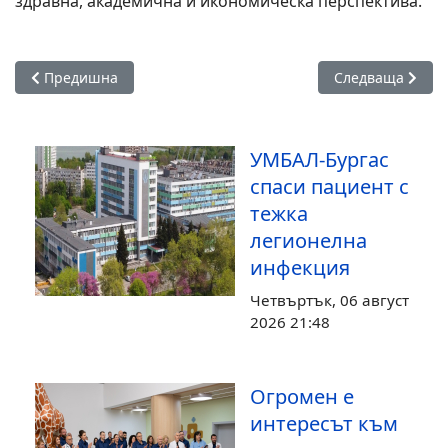
здравна, академична и икономическа перспектива.
Предишна статия: Д-р Диян Господинов: Над 50% от преглед
Следваща статия
Предишна
Следваща
УМБАЛ-Бургас
спаси пациент с
тежка
легионелна
инфекция
Четвъртък, 06 август
2026 21:48
Огромен е
интересът към