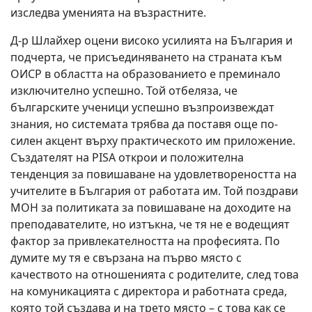
изследва уменията на възрастните.
Д-р Шлайхер оцени високо усилията на България и
подчерта, че присъединяването на страната към
ОИСР в областта на образованието е преминало
изключително успешно. Той отбеляза, че
българските ученици успешно възпроизвеждат
знания, но системата трябва да поставя още по-
силен акцент върху практическото им приложение.
Създателят на PISA открои и положителна
тенденция за повишаване на удовлетвореността на
учителите в България от работата им. Той поздрави
МОН за политиката за повишаване на доходите на
преподавателите, но изтъкна, че тя не е водещият
фактор за привлекателността на професията. По
думите му тя е свързана на първо място с
качеството на отношенията с родителите, след това
на комуникацията с директора и работната среда,
която той създава и на трето място – с това как се