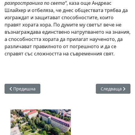
разпространиха по света“
, каза още Андреас
Шлайхер и отбеляза, че днес обществата трябва да
изграждат и защитават способностите, които
правят хората хора. По думите му светът вече не
възнаграждава единствено натрупването на знания,
а способността хората да прилагат наученото, да
различават правилното от погрешното и да се
справят със сложността на съвременния свят.
Предишна статия: Децата в ОУ „Христо Ботев“ – кв. „Сара
Следваща статия
Предишна
Следваща