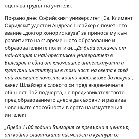
оценява трудът на учителя.
По-рано днес Софийският университет „Св. Климент
Охридски“ удостои Андреас Шлайхер с почетното
звание „доктор хонорис кауза“ за приноса му към
развитието на съвременното образование и
образователните политики
. „Да бъда отличен от
най-стария и най-престижен университет в
България и една от ключовите интелектуални и
културни институции в тази част на света е сред
най-големите почести, които човек може да получи“
,
заяви Шлайхер в словото си пред академичната
общност. Той подчерта, че предизвикателството
пред образованието днес е да съхрани и развива
човешките способности в ерата на изкуствения
интелект.
„Преди 1100 години България се превърна в център,
от който славянската писменост и култура се