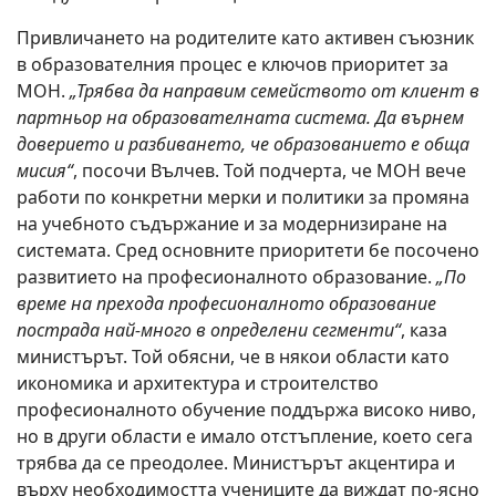
Привличането на родителите като активен съюзник
в образователния процес е ключов приоритет за
МОН.
„Трябва да направим семейството от клиент в
партньор на образователната система. Да върнем
доверието и разбиването, че образованието е обща
мисия“
, посочи Вълчев. Той подчерта, че МОН вече
работи по конкретни мерки и политики за промяна
на учебното съдържание и за модернизиране на
системата. Сред основните приоритети бе посочено
развитието на професионалното образование.
„По
време на прехода професионалното образование
пострада най-много в определени сегменти“
, каза
министърът. Той обясни, че в някои области като
икономика и архитектура и строителство
професионалното обучение поддържа високо ниво,
но в други области е имало отстъпление, което сега
трябва да се преодолее. Министърът акцентира и
върху необходимостта учениците да виждат по-ясно