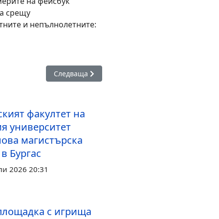
мерите на фейсбук
ба срещу
тните и непълнолетните:
програми обсъдиха образователният министър и създателят на
Следваща статия: Община Бургас връчи първит
Следваща
ският факултет на
я университет
нова магистърска
в Бургас
ли 2026 20:31
площадка с игрища