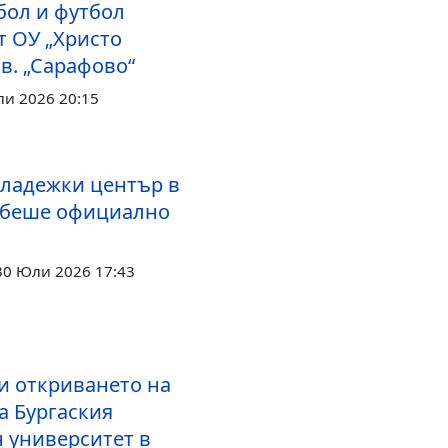
бол и футбол
т ОУ „Христо
кв. „Сарафово“
ли 2026 20:15
ладежки център в
 беше официално
30 Юли 2026 17:43
и откриването на
а Бургаския
 университет в