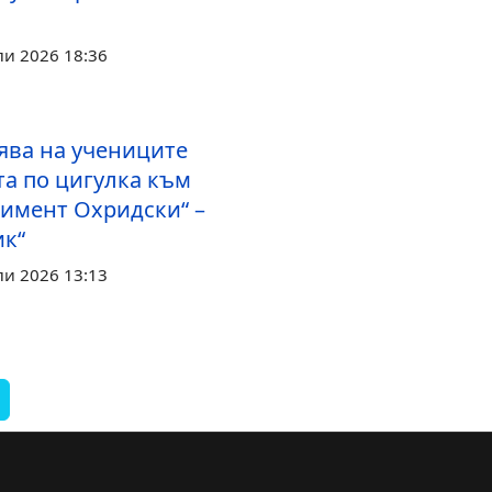
ли 2026 18:36
ява на учениците
та по цигулка към
лимент Охридски“ –
ик“
ли 2026 13:13