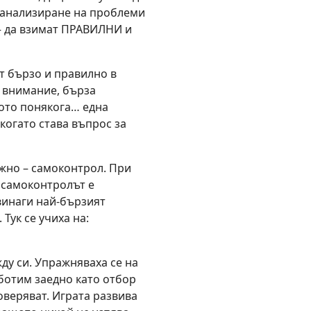
, анализиране на проблеми
– да взимат ПРАВИЛНИ и
т бързо и правилно в
: внимание, бърза
щото понякога… една
когато става въпрос за
жно – самоконтрол. При
 самоконтролът е
винаги най-бързият
 Тук се учиха на:
у си. Упражняваха се на
аботим заедно като отбор
доверяват. Играта развива