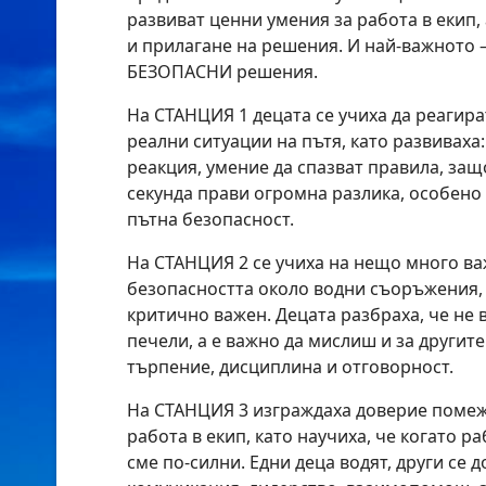
развиват ценни умения за работа в екип
и прилагане на решения. И най-важното 
БЕЗОПАСНИ решения.
На СТАНЦИЯ 1 децата се учиха да реагира
реални ситуации на пътя, като развиваха
реакция, умение да спазват правила, за
секунда прави огромна разлика, особено 
пътна безопасност.
На СТАНЦИЯ 2 се учиха на нещо много ва
безопасността около водни съоръжения,
критично важен. Децата разбраха, че не 
печели, а е важно да мислиш и за другите.
търпение, дисциплина и отговорност.
На СТАНЦИЯ 3 изграждаха доверие помежд
работа в екип, като научиха, че когато р
сме по-силни. Едни деца водят, други се 