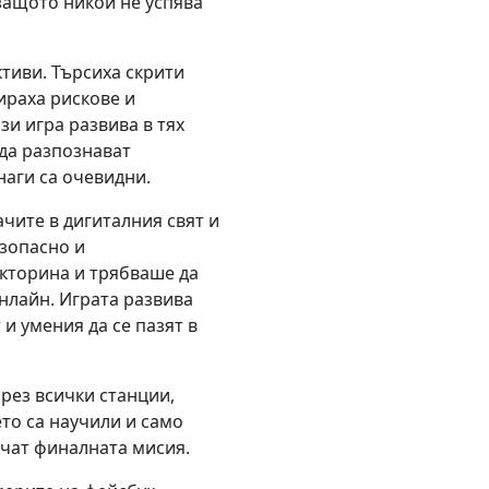
защото никой не успява
тиви. Търсиха скрити
ираха рискове и
зи игра развива в тях
да разпознават
наги са очевидни.
ачите в дигиталния свят и
езопасно и
кторина и трябваше да
онлайн. Играта развива
и умения да се пазят в
ез всички станции,
то са научили и само
ючат финалната мисия.