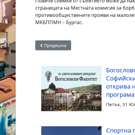
Повече снимки от събитието може да на
страницата на Местната комисия за бор
противообществените прояви на малоле
МКБППМН – Бургас.
Предишна статия: Олекотяване на учебните 
Предишна
Богослов
Софийски
открива 
програма 
Петък, 31 Ю
Спортна 