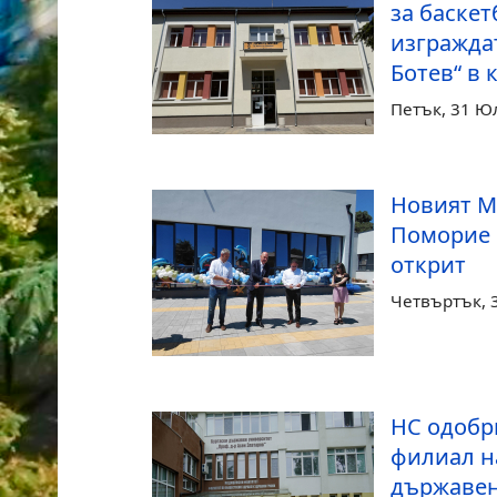
за баскет
изгражда
Ботев“ в 
Петък, 31 Ю
Новият М
Поморие
открит
Четвъртък, 
НС одобр
филиал н
държавен