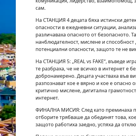
комуникация, лидерство, взаимопомощ, 
сам.
На СТАНЦИЯ 4 децата бяха истински детек
опасности в ежедневни ситуации, анализ
различаваха опасното от безопасното. Та
нанблюдателност, мислене и способност 
потенциални опасности, защото те не ви
На СТАНЦИЯ 5: „REAL vs FAKE“, въведе игр
те разбраха, че не всичко в интернет е б
добронамерено. Децата участваха във ви
разпознават кое е вярно и кое е опасно 
критично мислене, дигитална грамотност 
интернет.
ФИНАЛНА МИСИЯ: След като преминаха пр
отборите трябваше да обединят това, кое
защото работиха заедно, успяха да откл