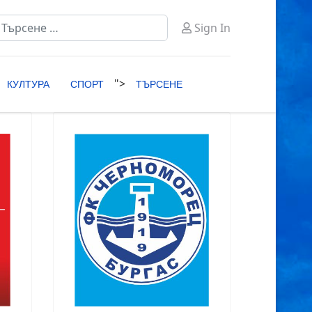
ърсене
Sign In
ype 2 or more characters for results.
">
КУЛТУРА
СПОРТ
ТЪРСЕНЕ