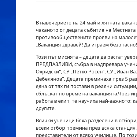
В навечерието на 24 май и лятната вакан
чаканото от децата събитие на Местната
противообществените прояви на малолет
„Ваканция здравей! Да играем безопасно!
Този път мисията – децата да растат увер
ПРЕДПАЗЛИВИ, събра в надпревара учен
Охридски“, СУ „Петко Росен“, СУ „Иван Ва
Дебелянов“. Децата преминаха през 5 раз
една от тях ги постави в реални ситуации,
сблъскат по време на ваканцията.Чрез иг
работа в екип, те научиха най-важното: ка
другите.
Всички ученици бяха разделени в отбори,
всеки отбор премина през всяка станция
представители от всяко училище. По този