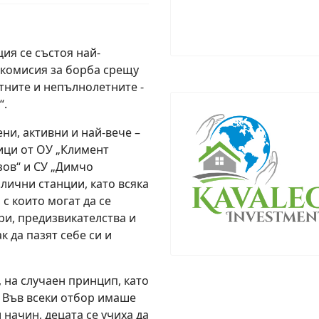
ция се състоя най-
 комисия за борба срещу
ните и непълнолетните -
“.
ени, активни и най-вече –
ици от ОУ „Климент
зов“ и СУ „Димчо
лични станции, като всяка
 с които могат да се
ри, предизвикателства и
к да пазят себе си и
 на случаен принцип, като
. Във всеки отбор имаше
 начин, децата се учиха да