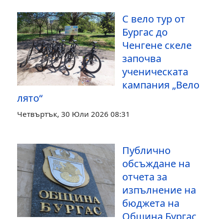
С вело тур от
Бургас до
Ченгене скеле
започва
ученическата
кампания „Вело
лято“
Четвъртък, 30 Юли 2026 08:31
Публично
обсъждане на
отчета за
изпълнение на
бюджета на
Община Бургас