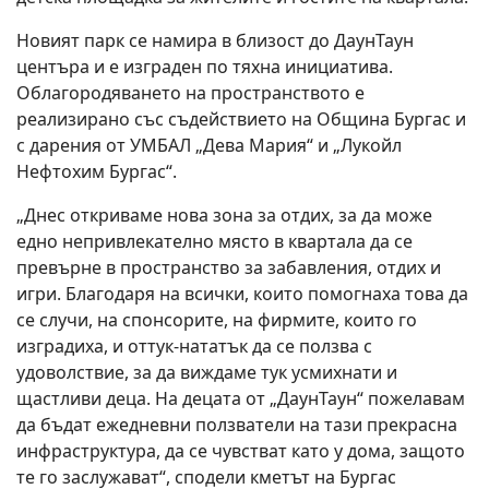
Новият парк се намира в близост до ДаунТаун
центъра и е изграден по тяхна инициатива.
Облагородяването на пространството е
реализирано със съдействието на Община Бургас и
с дарения от УМБАЛ „Дева Мария“ и „Лукойл
Нефтохим Бургас“.
„Днес откриваме нова зона за отдих, за да може
едно непривлекателно място в квартала да се
превърне в пространство за забавления, отдих и
игри. Благодаря на всички, които помогнаха това да
се случи, на спонсорите, на фирмите, които го
изградиха, и оттук-нататък да се ползва с
удоволствие, за да виждаме тук усмихнати и
щастливи деца. На децата от „ДаунТаун“ пожелавам
да бъдат ежедневни ползватели на тази прекрасна
инфраструктура, да се чувстват като у дома, защото
те го заслужават“, сподели кметът на Бургас