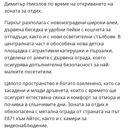
Димитър Николов по време на откриването на
зоната за отдих.
Паркът разполага с новоизградени широки алеи,
дървена беседка и удобни пейки с кошчета за
отпадъци, както и с нови осветителни стълбове. В
централната част е обособена нова детска
площадка с атрактивни катерушки и пързалки,
отделена от алеите с дървена ограда, което
осигурява допълнителна безопасност за най-
малките посетители.
Цялото пространство е богато озеленено, като са
засадени и млади дръвчета, които с времето ще
осигурят естествена сянка и комфорт за отмора и
почивка в слънчевите дни. Зоната за отдих е
обезопасена с метална ограда от страната на път
Е871 към Айтос, както и с камери за
видеонаблюдение.