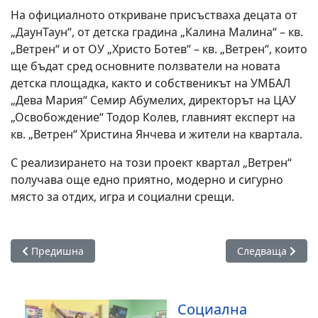
На официалното откриване присъстваха децата от
„ДаунТаун“, от детска градина „Калина Малина“ – кв.
„Ветрен“ и от ОУ „Христо Ботев“ – кв. „Ветрен“, които
ще бъдат сред основните ползватели на новата
детска площадка, както и собственикът на УМБАЛ
„Дева Мария“ Семир Абумелих, директорът на ЦАУ
„Освобождение“ Тодор Колев, главният експерт на
кв. „Ветрен“ Христина Янчева и жители на квартала.
С реализирането на този проект квартал „Ветрен“
получава още едно приятно, модерно и сигурно
място за отдих, игра и социални срещи.
Предишна статия: Община Бургас иска от държавата зрител
Следваща стати
Предишна
Следваща
Социална