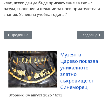
клас, всеки ден да бъде приключение за тях – с
разум, търпение и желание за нови приятелства и
знания. Успешна учебна година!“
Предишна статия: Ахтопол започва новата учебна година с
Следваща стати
Предишна
Следваща
Музеят в
Царево показва
уникалното
златно
съкровище от
Синеморец
Вторник, 04 август 2026 16:13