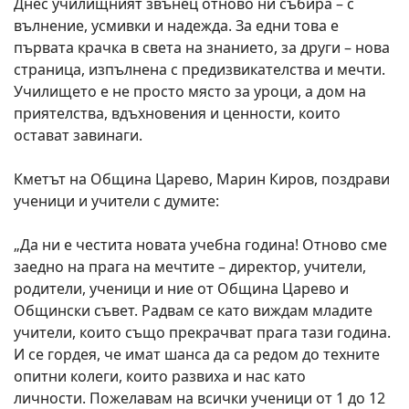
Днес училищният звънец отново ни събира – с
вълнение, усмивки и надежда. За едни това е
първата крачка в света на знанието, за други – нова
страница, изпълнена с предизвикателства и мечти.
Училището е не просто място за уроци, а дом на
приятелства, вдъхновения и ценности, които
остават завинаги.
Кметът на Община Царево, Марин Киров, поздрави
ученици и учители с думите:
„Да ни е честита новата учебна година! Отново сме
заедно на прага на мечтите – директор, учители,
родители, ученици и ние от Община Царево и
Общински съвет. Радвам се като виждам младите
учители, които също прекрачват прага тази година.
И се гордея, че имат шанса да са редом до техните
опитни колеги, които развиха и нас като
личности. Пожелавам на всички ученици от 1 до 12