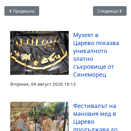
Предишна статия: Царево беше домакин на прожекцията 
Следваща статия
Предишна
Следваща
Музеят в
Царево показва
уникалното
златно
съкровище от
Синеморец
Вторник, 04 август 2026 16:13
Фестивалът на
мановия мед в
Царево
продължава до