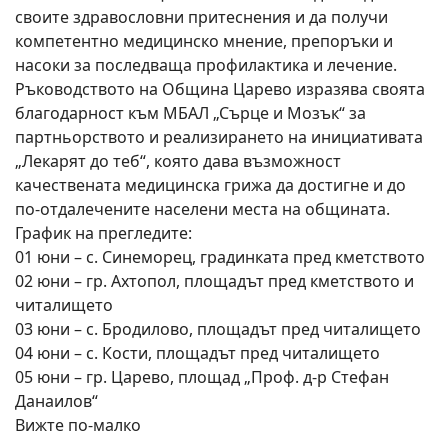
своите здравословни притеснения и да получи
компетентно медицинско мнение, препоръки и
насоки за последваща профилактика и лечение.
Ръководството на Община Царево изразява своята
благодарност към МБАЛ „Сърце и Мозък“ за
партньорството и реализирането на инициативата
„Лекарят до теб“, която дава възможност
качествената медицинска грижа да достигне и до
по-отдалечените населени места на общината.
График на прегледите:
01 юни – с. Синеморец, градинката пред кметството
02 юни – гр. Ахтопол, площадът пред кметството и
читалището
03 юни – с. Бродилово, площадът пред читалището
04 юни – с. Кости, площадът пред читалището
05 юни – гр. Царево, площад „Проф. д-р Стефан
Данаилов“
Вижте по-малко