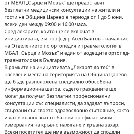
от МБАЛ „Сърце и Мозък“ ще предоставят
безплатни медицински консултации на жители и
гости на Община Царево в периода от 1 до 5 юни,
всеки ден между 09:00 и 16:00 часа.
Сред лекарите, които ще се включат в
инициативата, е и проф. д-р Асен Балтов – началник
на Отделението по ортопедия и травматология в
МБАЛ „Сърце и Мозък“ и един от водещите ортопед-
травматолози в България.
В рамките на инициативата „Лекарят до теб“ в
населени места на територията на Община Царево
ще бъде разположена специално обособена
информационна шатра, където гражданите ще
могат да получат безплатни професионални
консултации със специалисти, да зададат въпроси,
свързани със своето здравословно състояние, както
и да се възползват от базови профилактични
измервания на кръвно налягане и кръвна захар.
Всеки посетител ще има възможност да сподели